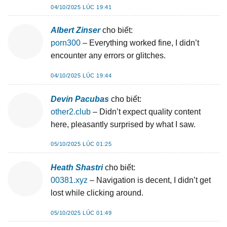
04/10/2025 LÚC 19:41
Albert Zinser
cho biết:
porn300
– Everything worked fine, I didn’t
encounter any errors or glitches.
04/10/2025 LÚC 19:44
Devin Pacubas
cho biết:
other2.club
– Didn’t expect quality content
here, pleasantly surprised by what I saw.
05/10/2025 LÚC 01:25
Heath Shastri
cho biết:
00381.xyz
– Navigation is decent, I didn’t get
lost while clicking around.
05/10/2025 LÚC 01:49