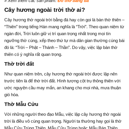
» Xem thêm các sản phẩm:
Đồ thờ bằng đá
Cây hương ngoài trời thờ ai?
Cây hương thờ ngoài trời bằng đá hay còn gọi là bàn thờ thiên –
“Thiên” trong tiếng Hán mang nghĩa là “Trời”. Theo quan niệm từ
ngàn đời, Trời luôn giữ vị trí quan trọng nhất trong mọi tín
ngưỡng thờ cúng, xếp theo thứ tự mà dân gian thường cúng bái
đó là: “Trời – Phật – Thánh – Thần”. Do vậy, việc lập bàn thờ
thiên có ý nghĩa rất quan trọng.
Thờ trời đất
Như quan niệm trên, cây hương thờ ngoài trời được lập nên
trước tiên là để thờ trời đất. Hình tượng cột trụ thông thiên với
ước nguyện cầu may mắn, an khang cho mọi nhà, mưa thuận
gió hòa.
Thờ Mẫu Cửu
Với những người theo đạo Mẫu, việc lập cây hương thờ ngoài
trời là điều vô cùng quan trọng. Người ta thường hay gọi là thờ
Mẫu Cửu Trùng Thiên, Mẫu Cửu Trùng hoặc Mẫu Bán Thiên.