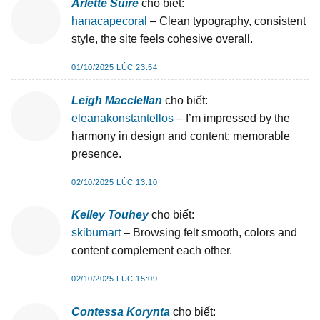
Arlette Suire
cho biết:
hanacapecoral
– Clean typography, consistent
style, the site feels cohesive overall.
01/10/2025 LÚC 23:54
Leigh Macclellan
cho biết:
eleanakonstantellos
– I’m impressed by the
harmony in design and content; memorable
presence.
02/10/2025 LÚC 13:10
Kelley Touhey
cho biết:
skibumart
– Browsing felt smooth, colors and
content complement each other.
02/10/2025 LÚC 15:09
Contessa Korynta
cho biết: