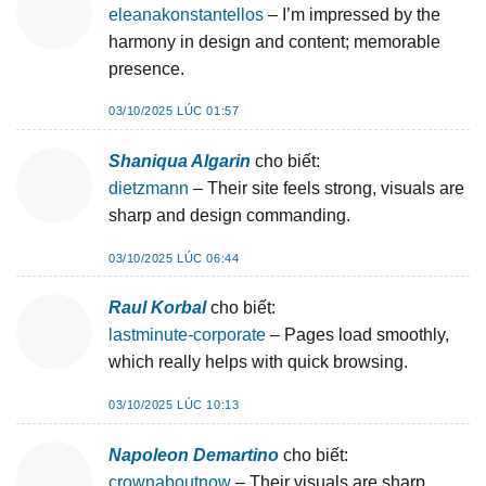
eleanakonstantellos
– I’m impressed by the
harmony in design and content; memorable
presence.
03/10/2025 LÚC 01:57
Shaniqua Algarin
cho biết:
dietzmann
– Their site feels strong, visuals are
sharp and design commanding.
03/10/2025 LÚC 06:44
Raul Korbal
cho biết:
lastminute-corporate
– Pages load smoothly,
which really helps with quick browsing.
03/10/2025 LÚC 10:13
Napoleon Demartino
cho biết:
crownaboutnow
– Their visuals are sharp,