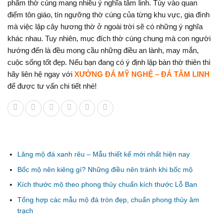
phẩm thờ cúng mang nhiều ý nghĩa tâm linh. Tùy vào quan
điểm tôn giáo, tín ngưỡng thờ cúng của từng khu vực, gia đình
mà việc lập cây hương thờ ở ngoài trời sẽ có những ý nghĩa
khác nhau. Tuy nhiên, mục đích thờ cúng chung mà con người
hướng đến là đều mong cầu những điều an lành, may mắn,
cuộc sống tốt đẹp. Nếu bạn đang có ý định lập bàn thờ thiên thì
hãy liên hệ ngay với
XƯỞNG ĐÁ MỸ NGHỆ – ĐÁ TÂM LINH
để được tư vấn chi tiết nhé!
Bài viết liên quan
Lăng mộ đá xanh rêu – Mẫu thiết kế mới nhất hiện nay
Bốc mộ nên kiêng gì? Những điều nên tránh khi bốc mộ
Kích thước mộ theo phong thủy chuẩn kích thước Lỗ Ban
Tổng hợp các mẫu mộ đá tròn đẹp, chuẩn phong thủy âm
trạch