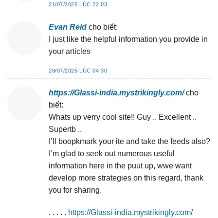
21/07/2025 LÚC 22:03
Evan Reid
cho biết:
I just like the helpful information you provide in
your articles
28/07/2025 LÚC 04:30
https://Glassi-india.mystrikingly.com/
cho
biết:
Whats up verry cool site!! Guy .. Excellent ..
Supertb ..
I’ll boopkmark your ite and take the feeds also?
I’m glad to seek out numerous useful
information here in the puut up, wwe want
develop more strategies on this regard, thank
you for sharing.
. . . . .
https://Glassi-india.mystrikingly.com/