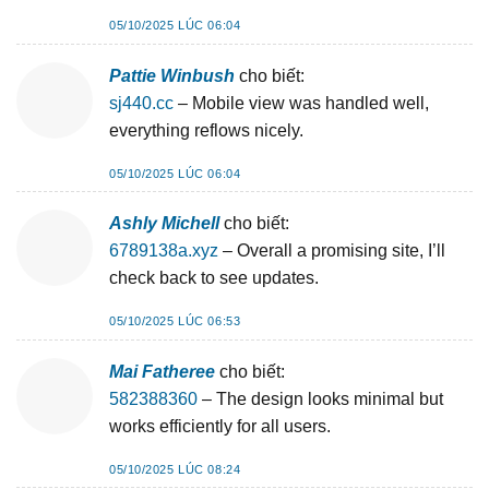
05/10/2025 LÚC 06:04
Pattie Winbush
cho biết:
sj440.cc
– Mobile view was handled well,
everything reflows nicely.
05/10/2025 LÚC 06:04
Ashly Michell
cho biết:
6789138a.xyz
– Overall a promising site, I’ll
check back to see updates.
05/10/2025 LÚC 06:53
Mai Fatheree
cho biết:
582388360
– The design looks minimal but
works efficiently for all users.
05/10/2025 LÚC 08:24