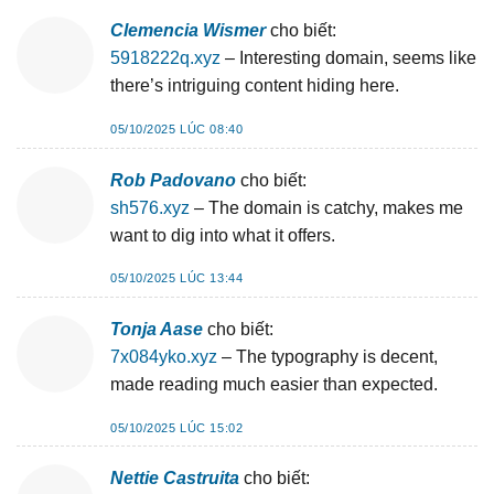
Clemencia Wismer
cho biết:
5918222q.xyz
– Interesting domain, seems like
there’s intriguing content hiding here.
05/10/2025 LÚC 08:40
Rob Padovano
cho biết:
sh576.xyz
– The domain is catchy, makes me
want to dig into what it offers.
05/10/2025 LÚC 13:44
Tonja Aase
cho biết:
7x084yko.xyz
– The typography is decent,
made reading much easier than expected.
05/10/2025 LÚC 15:02
Nettie Castruita
cho biết: