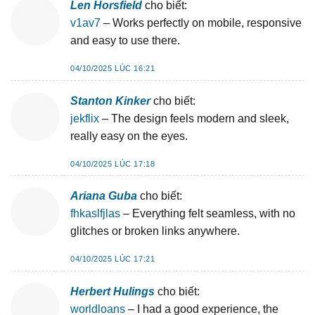
Len Horsfield
cho biết:
v1av7
– Works perfectly on mobile, responsive
and easy to use there.
04/10/2025 LÚC 16:21
Stanton Kinker
cho biết:
jekflix
– The design feels modern and sleek,
really easy on the eyes.
04/10/2025 LÚC 17:18
Ariana Guba
cho biết:
fhkaslfjlas
– Everything felt seamless, with no
glitches or broken links anywhere.
04/10/2025 LÚC 17:21
Herbert Hulings
cho biết:
worldloans
– I had a good experience, the