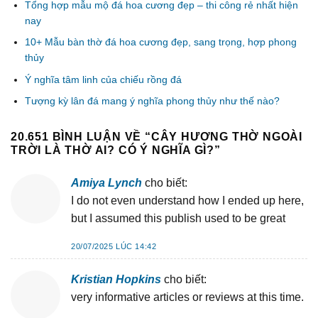
Tổng hợp mẫu mộ đá hoa cương đẹp – thi công rẻ nhất hiện
nay
10+ Mẫu bàn thờ đá hoa cương đẹp, sang trọng, hợp phong
thủy
Ý nghĩa tâm linh của chiếu rồng đá
Tượng kỳ lân đá mang ý nghĩa phong thủy như thế nào?
20.651 BÌNH LUẬN VỀ “
CÂY HƯƠNG THỜ NGOÀI
TRỜI LÀ THỜ AI? CÓ Ý NGHĨA GÌ?
”
Amiya Lynch
cho biết:
I do not even understand how I ended up here,
but I assumed this publish used to be great
20/07/2025 LÚC 14:42
Kristian Hopkins
cho biết:
very informative articles or reviews at this time.