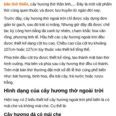
bàn thờ thiên
, cây hương thờ thần linh,… Đây là một vật phẩm
thờ cúng quen thuộc và được lưu truyền từ ngàn đời nay.
Trước đây, cây hương thờ ngoài trời chỉ được xây dựng đơn
giản từ gạch, sau đó trát xi măng. Nhưng giờ đây đã được chế
tác kỳ công hơn bằng đá xanh tự nhiên, chạm khắc hoa văn
rồng, phượng tinh tế. Hầu hết các cây hương ngoài trời đều
được thiết kế dạng cột trụ cao. Chiều cao của cột trụ khoảng
107cm hoặc 127cm tùy thuộc vào thiết kế tổng thể.
Phía trên đầu cột trụ được thiết kế rộng, tạo thành mặt bàn thờ
hình vuông. Hai bên và phía sau cây hương thờ đều có thành.
Trên mặt bàn thờ thường đặt một số đồ lễ thờ cúng phổ biến
như: bát hương, bình hoa, đĩa trái cây, trà nước hoặc rượu
trắng.
Hình dạng của cây hương thờ ngoài trời
Hiện nay có 2 kiểu thiết kế cây hương ngoài trời phổ biến là có
mái che và không mái che. Cụ thể là:
Cây hương đá có mái che