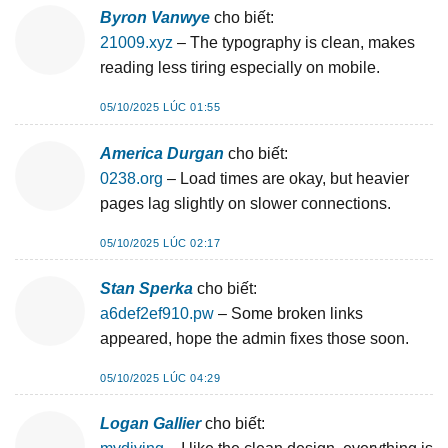
Byron Vanwye
cho biết:
21009.xyz
– The typography is clean, makes
reading less tiring especially on mobile.
05/10/2025 LÚC 01:55
America Durgan
cho biết:
0238.org
– Load times are okay, but heavier
pages lag slightly on slower connections.
05/10/2025 LÚC 02:17
Stan Sperka
cho biết:
a6def2ef910.pw
– Some broken links
appeared, hope the admin fixes those soon.
05/10/2025 LÚC 04:29
Logan Gallier
cho biết: