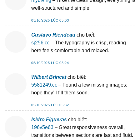
mydiving
– I like the clean design, everything is
well-structured and simple.
05/10/2025 LÚC 05:03
Gustavo Riendeau
cho biết:
sj256.cc
– The typography is crisp, reading
here feels comfortable and relaxed.
05/10/2025 LÚC 05:24
Wilbert Brincat
cho biết:
5581249.cc
– Found a few missing images;
hope they’ll fill them soon.
05/10/2025 LÚC 05:32
Isidro Figueras
cho biết:
196v5e63
– Great responsiveness overall,
transitions between sections are fast and fluid.