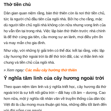
Thờ tiền chủ
Dân gian quan niệm rằng, bàn thờ thiên còn là nơi thờ tiền chủ,
tức là người chủ đầu tiên của ngôi nhà. Bởi họ cho rằng, mặc
dù người tiền chủ ngôi nhà không còn nữa nhưng vong linh của
họ vẫn tồn tại trong nhà. Việc lập bàn thờ thiên trước nhà chính
là để thờ cúng gia tiên, cầu mong sự an lành, mọi điều yên ổn
và may mắn cho gia đình.
Như vậy, với những lý giải trên có thể đúc kết lại rằng, việc lập
cây hương thờ ngoài trời là để thờ trời đất, các vị thần linh nói
chung và tiền chủ của ngôi nhà.
» Xem ngay:
Các mẫu cây hường thờ thiên
Ý nghĩa tâm linh của cây hương ngoài trời
Theo quan niệm tâm linh và ý nghĩa triết học, cây hương đá thờ
ngoài trời là sự kết nối giữa trời – đất hay cõi âm – dương. Cao
hơn nữa, một ý nghĩa rất nhân văn về truyền thống của dân tộc
Việt đó là cầu mong mưa thuận gió hòa, những điều tốt lành đến
với đời sống con người.