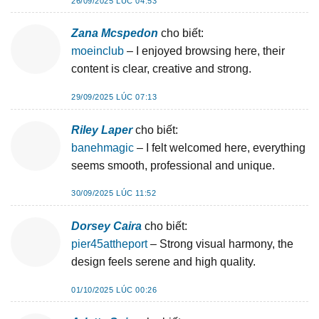
26/09/2025 LÚC 04:53
Zana Mcspedon
cho biết:
moeinclub
– I enjoyed browsing here, their
content is clear, creative and strong.
29/09/2025 LÚC 07:13
Riley Laper
cho biết:
banehmagic
– I felt welcomed here, everything
seems smooth, professional and unique.
30/09/2025 LÚC 11:52
Dorsey Caira
cho biết:
pier45attheport
– Strong visual harmony, the
design feels serene and high quality.
01/10/2025 LÚC 00:26