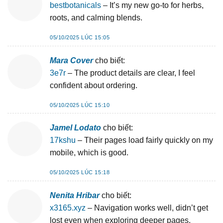
bestbotanicals
– It’s my new go-to for herbs,
roots, and calming blends.
05/10/2025 LÚC 15:05
Mara Cover
cho biết:
3e7r
– The product details are clear, I feel
confident about ordering.
05/10/2025 LÚC 15:10
Jamel Lodato
cho biết:
17kshu
– Their pages load fairly quickly on my
mobile, which is good.
05/10/2025 LÚC 15:18
Nenita Hribar
cho biết:
x3165.xyz
– Navigation works well, didn’t get
lost even when exploring deeper pages.