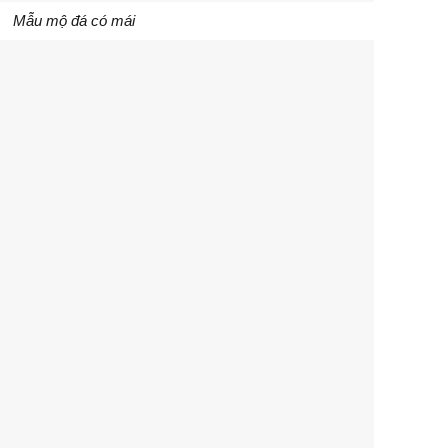
Mẫu mộ đá có mái