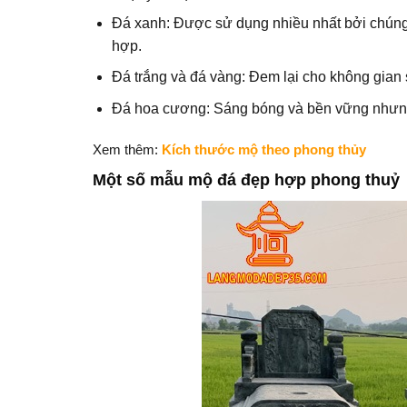
Đá xanh: Được sử dụng nhiều nhất bởi chúng
hợp.
Đá trắng và đá vàng: Đem lại cho không gian s
Đá hoa cương: Sáng bóng và bền vững nhưng 
Xem thêm:
Kích thước mộ theo phong thủy
Một số mẫu mộ đá đẹp hợp phong thuỷ