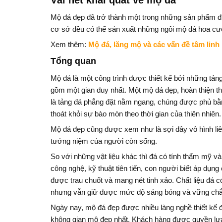
Mộ đá đẹp đã trở thành một trong những sản phẩm đi
cơ sở đều có thể sản xuất những ngôi mộ đá hoa cư
Xem thêm:
Mộ đá, lăng mộ và các vấn đề tâm linh 
Tổng quan
Mộ đá là một công trình được thiết kế bởi những tảng 
gồm một gian duy nhất. Một mộ đá đẹp, hoàn thiện t
là tảng đá phẳng đặt nằm ngang, chúng được phủ bằn
thoát khỏi sự bào mòn theo thời gian của thiên nhiên.
Mộ đá đẹp cũng được xem như là sợi dây vô hình liê
tưởng niệm của người còn sống.
So với những vật liệu khác thì đá có tính thẩm mỹ và
công nghệ, kỹ thuật tiên tiến, con người biết áp dụ
được trau chuốt và mang nét tinh xảo. Chất liệu đá 
nhưng vẫn giữ được mức độ sáng bóng và vững chắc.
Ngày nay, mộ đá đẹp được nhiều làng nghề thiết kế
không gian mộ đẹp nhất. Khách hàng được quyền lựa 