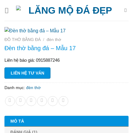
Bỏ
qua
nội
dung
ĐỒ THỜ BẰNG ĐÁ
/
đèn thờ
Đèn thờ bằng đá – Mẫu 17
Liên hệ báo giá: 0915887246
LIÊN HỆ TƯ VẤN
Danh mục:
đèn thờ
MÔ TẢ
ĐÁNH GIÁ (1)