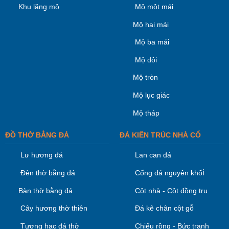
Khu lăng mộ
Mộ một mái
Mộ hai mái
Mộ ba mái
Mộ đôi
Mộ tròn
Mộ lục giác
Mộ tháp
ĐỒ THỜ BẰNG ĐÁ
ĐÁ KIÊN TRÚC NHÀ CỔ
Lư hương đá
Lan can đá
i
Đèn thờ bằng đá
Cổng đá nguyên khố
Bàn thờ bằng đá
Cột nhà - Cột đồng trụ
Cây hương thờ thiên
Đá kê chân cột gỗ
Tượng hạc đá thờ
Chiếu rồng - Bức tranh