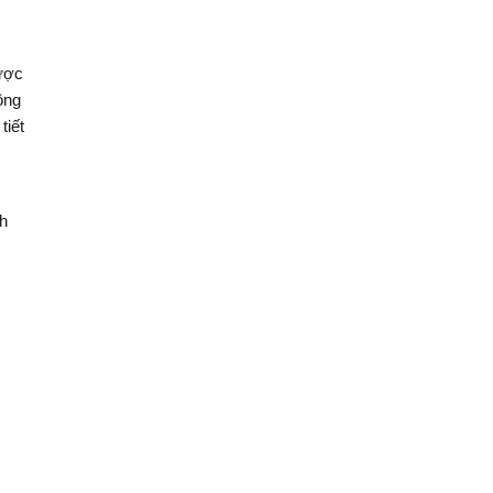
được
ông
tiết
nh