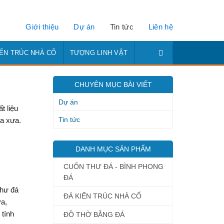
Giới thiệu
Dự án
Tin tức
Liên hệ
IẾN TRÚC NHÀ CỔ
TƯỢNG LINH VẬT
CHUYÊN MỤC BÀI VIẾT
Dự án
t liệu
Tin tức
xa xưa.
DANH MỤC SẢN PHẨM
CUỐN THƯ ĐÁ - BÌNH PHONG
ĐÁ
thư đá
ĐÁ KIẾN TRÚC NHÀ CỔ
ưa,
 tính
ĐỒ THỜ BẰNG ĐÁ