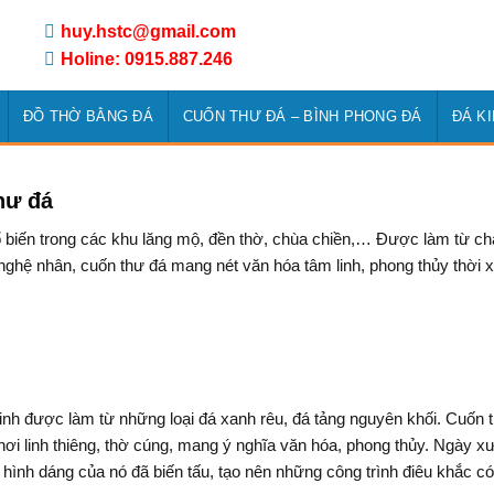
huy.hstc@gmail.com
Holine: 0915.887.246
ĐỒ THỜ BẰNG ĐÁ
CUỐN THƯ ĐÁ – BÌNH PHONG ĐÁ
ĐÁ K
hư đá
ổ biến trong các khu lăng mộ, đền thờ, chùa chiền,… Được làm từ chấ
 nghệ nhân, cuốn thư đá mang nét văn hóa tâm linh, phong thủy thời 
linh được làm từ những loại đá xanh rêu, đá tảng nguyên khối. Cuốn 
i linh thiêng, thờ cúng, mang ý nghĩa văn hóa, phong thủy. Ngày x
hình dáng của nó đã biến tấu, tạo nên những công trình điêu khắc có