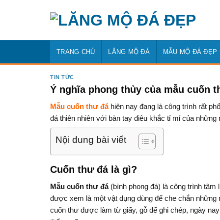
Bỏ
qua
nội
dung
TRANG CHỦ
LĂNG MỘ ĐÁ
MẪU MỘ ĐÁ ĐẸP
TIN TỨC
Ý nghĩa phong thủy của mẫu cuốn t
Mẫu cuốn thư đá
hiện nay đang là công trình rất ph
đá thiên nhiên với bàn tay điêu khắc tỉ mỉ của những
Nội dung bài viết
Cuốn thư đá là gì?
Mẫu cuốn thư đá
(bình phong đá) là công trình tâm 
được xem là một vật dụng dùng để che chắn những nơ
cuốn thư được làm từ giấy, gỗ để ghi chép, ngày nay 