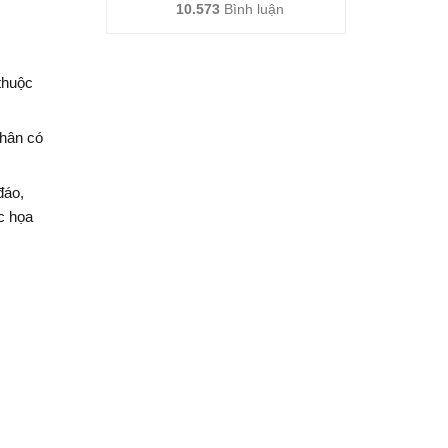
10.573
Bình luận
thuộc
nhân có
đáo,
c họa