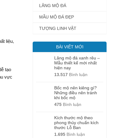
LĂNG MỘ ĐÁ
MẪU MỘ ĐÁ ĐẸP
TƯỢNG LINH VẬT
t liệu,
BÀI VIẾT MỚI
Lăng mộ đá xanh rêu –
Mẫu thiết kế mới nhất
hiện nay
dễ tạo
13.517
Bình luận
hu vực
Bốc mộ nên kiêng gì?
Những điều nên tránh
khi bốc mộ
475
Bình luận
Kích thước mộ theo
phong thủy chuẩn kích
thước Lỗ Ban
1.695
Bình luận