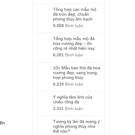
Tổng hợp các mẫu mộ
đá tròn đẹp, chuẩn
phong thủy âm trạch
9.908
Bình luận
Tổng hợp mẫu mộ đá
hoa cương đẹp – thi
công rẻ nhất hiện nay
6.281
Bình luận
10+ Mẫu bàn thờ đá hoa
cương đẹp, sang trọng,
hợp phong thủy
6.226
Bình luận
Ý nghĩa tâm linh của
chiếu rồng đá
1.311
Bình luận
Tượng kỳ lân đá mang ý
bền
nghĩa phong thủy như
thế nào?