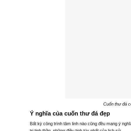
Cuốn thư đá có
Ý nghĩa của cuốn thư đá đẹp
Bất kỳ công trình tâm linh nào cũng đều mang ý ngh
trị tinh thần, những điều tinh túy nhất của lịch sử.