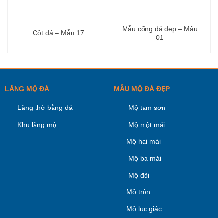
Mẫu cổng đá đẹp – Mâu
Cột đá – Mẫu 17
01
LĂNG MỘ ĐÁ
MẪU MỘ ĐÁ ĐẸP
Lăng thờ bằng đá
Mộ tam sơn
Khu lăng mộ
Mộ một mái
Mộ hai mái
Mộ ba mái
Mộ đôi
Mộ tròn
Mộ lục giác