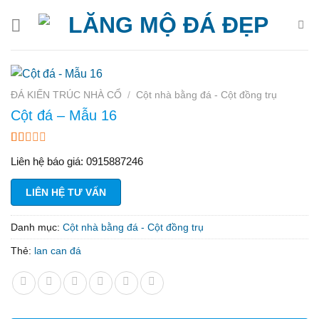
Bỏ
qua
nội
dung
ĐÁ KIẾN TRÚC NHÀ CỔ
/
Cột nhà bằng đá - Cột đồng trụ
Cột đá – Mẫu 16
1.33
6
Liên hệ báo giá: 0915887246
trên
5
dựa
LIÊN HỆ TƯ VẤN
trên
đánh
giá
Danh mục:
Cột nhà bằng đá - Cột đồng trụ
Thẻ:
lan can đá