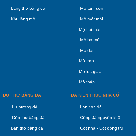
Lăng thờ bằng đá
Mộ tam sơn
Khu lăng mộ
Mộ một mái
Mộ hai mái
Mộ ba mái
Mộ đôi
Mộ tròn
Mộ lục giác
Mộ tháp
ĐỒ THỜ BẰNG ĐÁ
ĐÁ KIÊN TRÚC NHÀ CỔ
Lư hương đá
Lan can đá
i
Đèn thờ bằng đá
Cổng đá nguyên khố
Bàn thờ bằng đá
Cột nhà - Cột đồng trụ