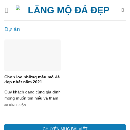
Bỏ
qua
nội
dung
Dự án
Chọn lọc những mẫu mộ đá
đẹp nhất năm 2021
Quý khách đang cùng gia đình
mong muốn tìm hiểu và tham
khảo những mẫu ...
30 BÌNH LUẬN
CHUYÊN MỤC BÀI VIẾT