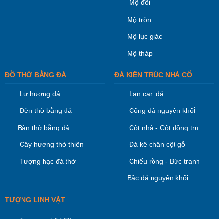
Mộ đôi
Mộ tròn
Mộ lục giác
Mộ tháp
ĐỒ THỜ BẰNG ĐÁ
ĐÁ KIÊN TRÚC NHÀ CỔ
Lư hương đá
Lan can đá
i
Đèn thờ bằng đá
Cổng đá nguyên khố
Bàn thờ bằng đá
Cột nhà - Cột đồng trụ
Cây hương thờ thiên
Đá kê chân cột gỗ
Tượng hạc đá thờ
Chiếu rồng - Bức tranh
Bậc đá nguyên khối
TƯỢNG LINH VẬT