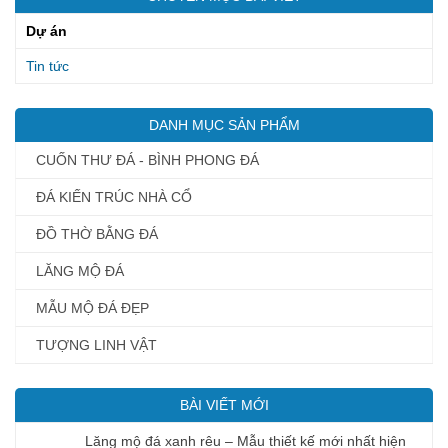
Dự án
Tin tức
DANH MỤC SẢN PHẨM
CUỐN THƯ ĐÁ - BÌNH PHONG ĐÁ
ĐÁ KIẾN TRÚC NHÀ CỔ
ĐỒ THỜ BẰNG ĐÁ
LĂNG MỘ ĐÁ
MẪU MỘ ĐÁ ĐẸP
TƯỢNG LINH VẬT
BÀI VIẾT MỚI
Lăng mộ đá xanh rêu – Mẫu thiết kế mới nhất hiện