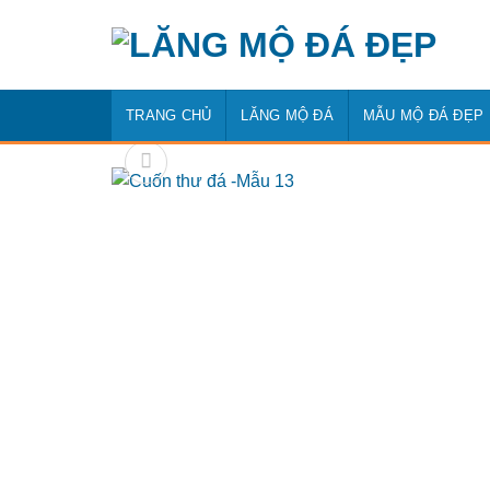
Bỏ
qua
nội
dung
TRANG CHỦ
LĂNG MỘ ĐÁ
MẪU MỘ ĐÁ ĐẸP