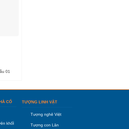
ẫu 01
Cuốn thư đá -Mẫu 14
Cuốn thư đá -Mẫu
HÀ CỔ
TƯỢNG LINH VẬT
Tượng nghê Việt
i
ên khố
Tượng con Lân