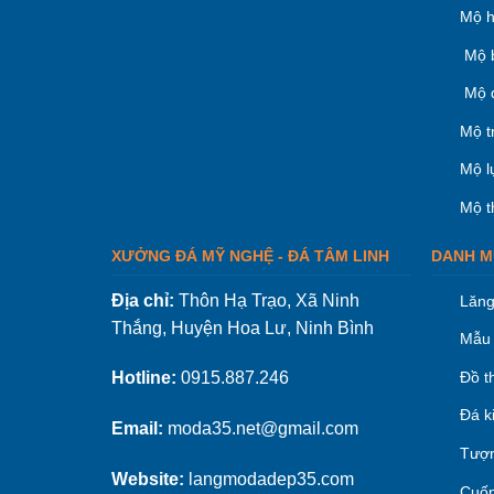
Mộ h
Mộ 
Mộ 
Mộ t
Mộ l
Mộ t
XƯỞNG ĐÁ MỸ NGHỆ - ĐÁ TÂM LINH
DANH M
Địa chỉ:
Thôn Hạ Trạo, Xã Ninh
Lăng
Thắng, Huyện Hoa Lư, Ninh Bình
Mẫu 
Đồ t
Hotline:
0915.887.246
Đá k
Email:
moda35.net@gmail.com
Tượn
Website:
langmodadep35.com
Cuốn