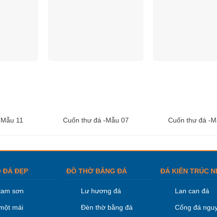
-Mẫu 11
Cuốn thư đá -Mẫu 07
Cuốn thư đá -M
 ĐÁ ĐẸP
ĐỒ THỜ BẰNG ĐÁ
ĐÁ KIÊN TRÚC N
tam sơn
Lư hương đá
Lan can đá
một mái
Đèn thờ bằng đá
Cổng đá nguy