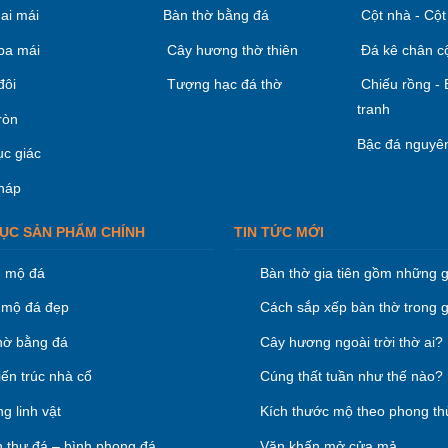
ai mái
Bàn thờ bằng đá
Cột nhà - Cột
ba mái
Cây hương thờ thiên
Đá kê chân c
đôi
Tượng hạc đá thờ
Chiếu rồng -
tranh
ròn
Bậc đá nguyên
ục giác
háp
ỤC SẢN PHẨM CHÍNH
TIN TỨC MỚI
 mộ đá
Bàn thờ gia tiên gồm những g
mộ đá đẹp
Cách sắp xếp bàn thờ trong g
hờ bằng đá
Cây hương ngoài trời thờ ai?
iến trúc nhà cổ
Cúng thất tuần như thế nào?
g linh vật
Kích thước mộ theo phong th
 thư đá – bình phong đá
Văn khấn mở cửa mả