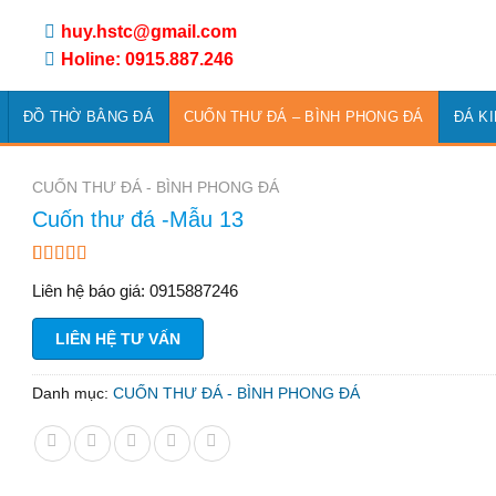
huy.hstc@gmail.com
Holine: 0915.887.246
ĐỒ THỜ BẰNG ĐÁ
CUỐN THƯ ĐÁ – BÌNH PHONG ĐÁ
ĐÁ K
CUỐN THƯ ĐÁ - BÌNH PHONG ĐÁ
Cuốn thư đá -Mẫu 13
3.00
2
Liên hệ báo giá: 0915887246
trên 5
dựa
trên
LIÊN HỆ TƯ VẤN
đánh
giá
Danh mục:
CUỐN THƯ ĐÁ - BÌNH PHONG ĐÁ