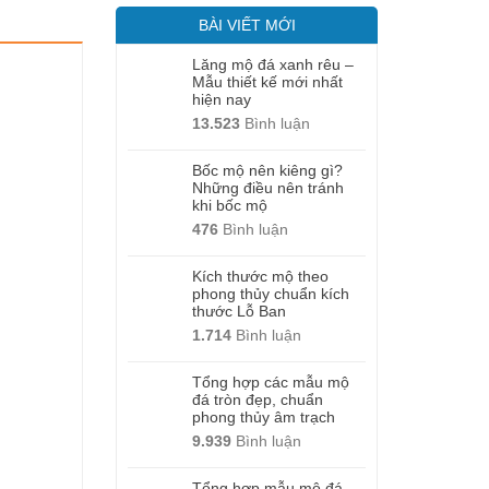
BÀI VIẾT MỚI
Lăng mộ đá xanh rêu –
Mẫu thiết kế mới nhất
hiện nay
13.523
Bình luận
Bốc mộ nên kiêng gì?
Những điều nên tránh
khi bốc mộ
476
Bình luận
Kích thước mộ theo
phong thủy chuẩn kích
thước Lỗ Ban
1.714
Bình luận
Tổng hợp các mẫu mộ
đá tròn đẹp, chuẩn
phong thủy âm trạch
9.939
Bình luận
Tổng hợp mẫu mộ đá