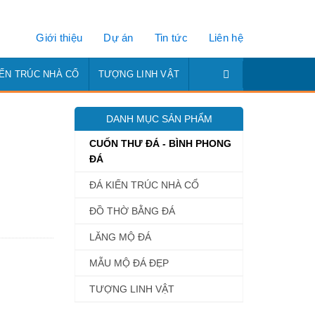
Giới thiệu
Dự án
Tin tức
Liên hệ
IẾN TRÚC NHÀ CỔ
TƯỢNG LINH VẬT
DANH MỤC SẢN PHẨM
CUỐN THƯ ĐÁ - BÌNH PHONG
ĐÁ
ĐÁ KIẾN TRÚC NHÀ CỔ
ĐỒ THỜ BẰNG ĐÁ
LĂNG MỘ ĐÁ
MẪU MỘ ĐÁ ĐẸP
TƯỢNG LINH VẬT