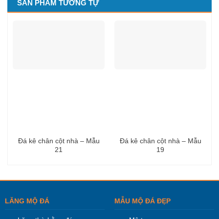
SẢN PHẨM TƯƠNG TỰ
Đá kê chân cột nhà – Mẫu
Đá kê chân cột nhà – Mẫu
21
19
LĂNG MỘ ĐÁ
MẪU MỘ ĐÁ ĐẸP