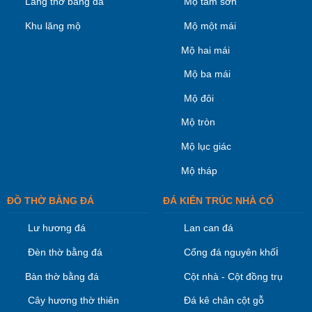
Lăng thờ bằng đá
Mộ tam sơn
Khu lăng mộ
Mộ một mái
Mộ hai mái
Mộ ba mái
Mộ đôi
Mộ tròn
Mộ lục giác
Mộ tháp
ĐỒ THỜ BẰNG ĐÁ
ĐÁ KIÊN TRÚC NHÀ CỔ
Lư hương đá
Lan can đá
i
Đèn thờ bằng đá
Cổng đá nguyên khố
Bàn thờ bằng đá
Cột nhà - Cột đồng trụ
Cây hương thờ thiên
Đá kê chân cột gỗ