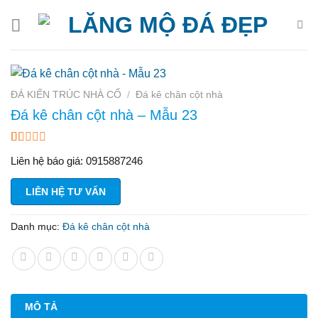
Bỏ
qua
nội
dung
ĐÁ KIẾN TRÚC NHÀ CỔ
/
Đá kê chân cột nhà
Đá kê chân cột nhà – Mẫu 23
1.00
1
Liên hệ báo giá: 0915887246
trên
5
dựa
LIÊN HỆ TƯ VẤN
trên
đánh
giá
Danh mục:
Đá kê chân cột nhà
MÔ TẢ