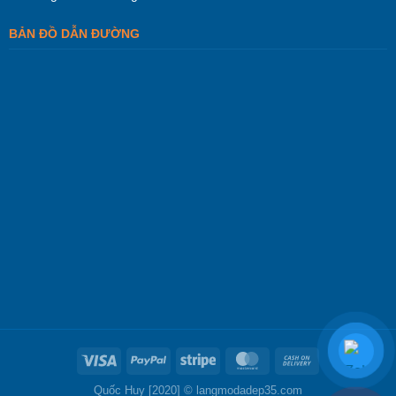
BẢN ĐỒ DẪN ĐƯỜNG
Quốc Huy [2020] ©
langmodadep35.com