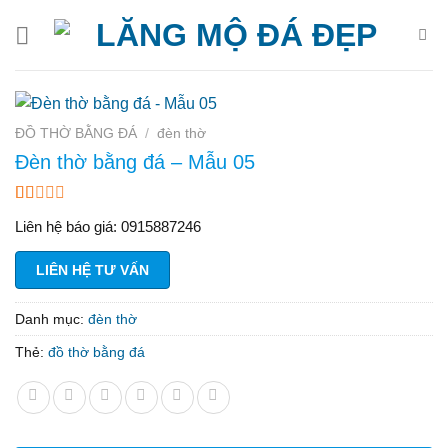
Bỏ
qua
nội
dung
ĐỒ THỜ BẰNG ĐÁ
/
đèn thờ
Đèn thờ bằng đá – Mẫu 05
1.29
7
Liên hệ báo giá: 0915887246
trên
5
dựa
LIÊN HỆ TƯ VẤN
trên
đánh
giá
Danh mục:
đèn thờ
Thẻ:
đồ thờ bằng đá