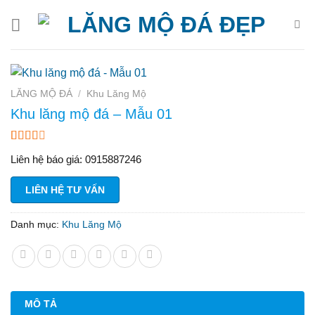
Bỏ
qua
nội
dung
LĂNG MỘ ĐÁ
/
Khu Lăng Mộ
Khu lăng mộ đá – Mẫu 01
2.50
8
Liên hệ báo giá: 0915887246
trên 5
dựa
trên
LIÊN HỆ TƯ VẤN
đánh
giá
Danh mục:
Khu Lăng Mộ
MÔ TẢ