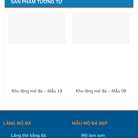
SẢN PHẨM TƯƠNG TỰ
Khu lăng mộ đá – Mẫu 19
Khu lăng mộ đá – Mẫu 08
LĂNG MỘ ĐÁ
MẪU MỘ ĐÁ ĐẸP
Lăng thờ bằng đá
Mộ tam sơn