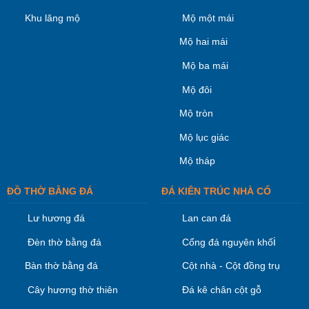
Khu lăng mộ
Mộ một mái
Mộ hai mái
Mộ ba mái
Mộ đôi
Mộ tròn
Mộ lục giác
Mộ tháp
ĐỒ THỜ BẰNG ĐÁ
ĐÁ KIÊN TRÚC NHÀ CỔ
Lư hương đá
Lan can đá
i
Đèn thờ bằng đá
Cổng đá nguyên khố
Bàn thờ bằng đá
Cột nhà - Cột đồng trụ
Cây hương thờ thiên
Đá kê chân cột gỗ