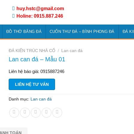
huy.hstc@gmail.com
Holine: 0915.887.246
ĐỒ THỜ BẰNG ĐÁ
CUỐN THƯ ĐÁ – BÌNH PHONG ĐÁ
ĐÁ K
ĐÁ KIẾN TRÚC NHÀ CỔ
/
Lan can đá
Lan can đá – Mẫu 01
Liên hệ báo giá: 0915887246
LIÊN HỆ TƯ VẤN
Danh mục:
Lan can đá
HANH TOÁN