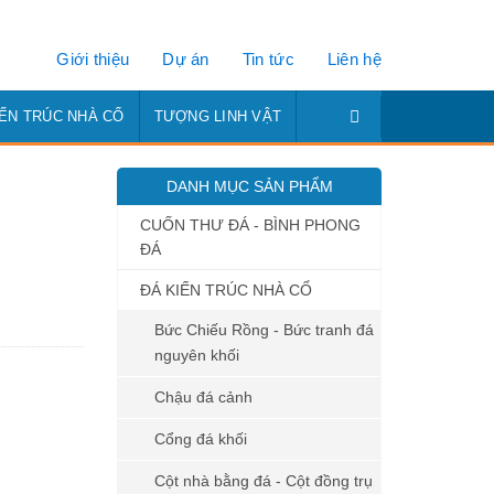
Giới thiệu
Dự án
Tin tức
Liên hệ
IẾN TRÚC NHÀ CỔ
TƯỢNG LINH VẬT
DANH MỤC SẢN PHẨM
CUỐN THƯ ĐÁ - BÌNH PHONG
ĐÁ
ĐÁ KIẾN TRÚC NHÀ CỔ
Bức Chiếu Rồng - Bức tranh đá
nguyên khối
Chậu đá cảnh
Cổng đá khối
Cột nhà bằng đá - Cột đồng trụ