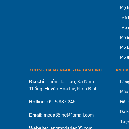
Mộ h
Mộ 
Mộ 
Mộ t
Mộ l
Mộ t
XƯỞNG ĐÁ MỸ NGHỆ - ĐÁ TÂM LINH
DANH M
Địa chỉ:
Thôn Hạ Trạo, Xã Ninh
Lăng
Thắng, Huyện Hoa Lư, Ninh Bình
Mẫu 
Đồ t
Hotline:
0915.887.246
Đá k
Email:
moda35.net@gmail.com
Tượn
Website:
langmodadep35.com