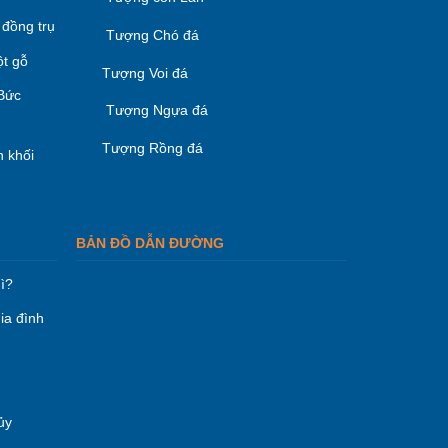
 đồng trụ
Tượng Chó đá
ột gỗ
Tượng Voi đá
 Bức
Tượng Ngựa đá
Tượng Rồng đá
 khối
BẢN ĐỒ DẪN ĐƯỜNG
ì?
ia đình
ủy