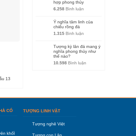
hợp phong thủy
6.258
Bình luận
Ý nghĩa tâm linh của
chiếu rồng đá
1.315
Bình luận
Tượng kỳ lân đá mang ý
nghĩa phong thủy như
thế nào?
10.598
Bình luận
ẫu 13
Lan can đá – Mẫu 25
Lan can đá – Mẫu
HÀ CỔ
TƯỢNG LINH VẬT
Tượng nghê Việt
i
ên khố
Tượng con Lân