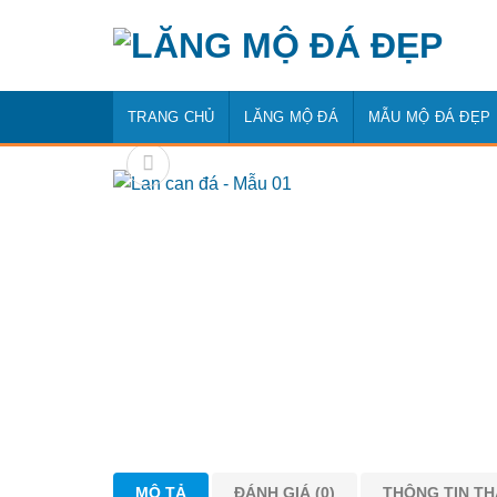
Bỏ
qua
nội
dung
TRANG CHỦ
LĂNG MỘ ĐÁ
MẪU MỘ ĐÁ ĐẸP
MÔ TẢ
ĐÁNH GIÁ (0)
THÔNG TIN T