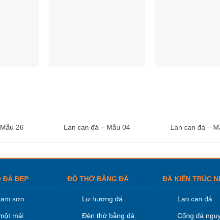
 Mẫu 26
Lan can đá – Mẫu 04
Lan can đá – M
 ĐÁ ĐẸP
ĐỒ THỜ BẰNG ĐÁ
ĐÁ KIÊN TRÚC N
tam sơn
Lư hương đá
Lan can đá
một mái
Đèn thờ bằng đá
Cổng đá nguy