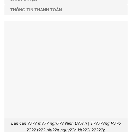
THÔNG TIN THANH TOÁN
Lan can ???? m??? ngh??? Ninh B??nh | T?????ng R??o
???? t??? nhi??n nguy??n kh???i ?????p