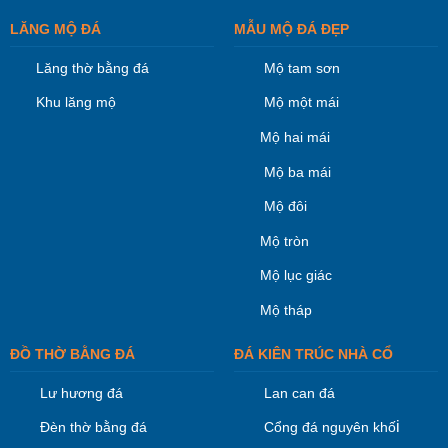
LĂNG MỘ ĐÁ
MẪU MỘ ĐÁ ĐẸP
Lăng thờ bằng đá
Mộ tam sơn
Khu lăng mộ
Mộ một mái
Mộ hai mái
Mộ ba mái
Mộ đôi
Mộ tròn
Mộ lục giác
Mộ tháp
ĐỒ THỜ BẰNG ĐÁ
ĐÁ KIÊN TRÚC NHÀ CỔ
Lư hương đá
Lan can đá
i
Đèn thờ bằng đá
Cổng đá nguyên khố