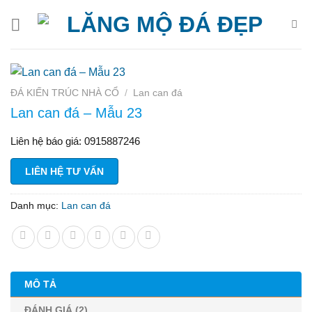
Bỏ
qua
nội
dung
ĐÁ KIẾN TRÚC NHÀ CỔ
/
Lan can đá
Lan can đá – Mẫu 23
Liên hệ báo giá: 0915887246
LIÊN HỆ TƯ VẤN
Danh mục:
Lan can đá
MÔ TẢ
ĐÁNH GIÁ (2)