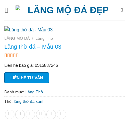
Bỏ
qua
nội
dung
LĂNG MỘ ĐÁ
/
Lăng Thờ
Lăng thờ đá – Mẫu 03
3.00
23
Liên hệ báo giá: 0915887246
trên 5
dựa
trên
LIÊN HỆ TƯ VẤN
đánh
giá
Danh mục:
Lăng Thờ
Thẻ:
lăng thờ đá xanh