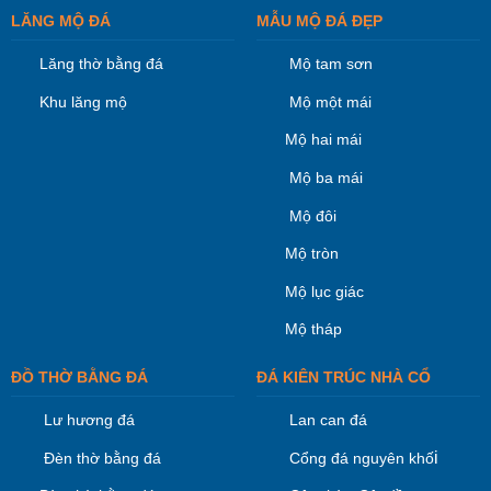
LĂNG MỘ ĐÁ
MẪU MỘ ĐÁ ĐẸP
Lăng thờ bằng đá
Mộ tam sơn
Khu lăng mộ
Mộ một mái
Mộ hai mái
Mộ ba mái
Mộ đôi
Mộ tròn
Mộ lục giác
Mộ tháp
ĐỒ THỜ BẰNG ĐÁ
ĐÁ KIÊN TRÚC NHÀ CỔ
Lư hương đá
Lan can đá
i
Đèn thờ bằng đá
Cổng đá nguyên khố