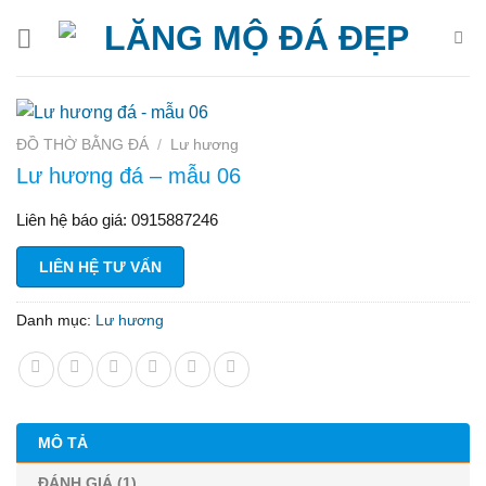
Bỏ
qua
nội
dung
ĐỒ THỜ BẰNG ĐÁ
/
Lư hương
Lư hương đá – mẫu 06
Liên hệ báo giá: 0915887246
LIÊN HỆ TƯ VẤN
Danh mục:
Lư hương
MÔ TẢ
ĐÁNH GIÁ (1)