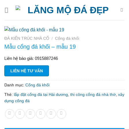
Bỏ
qua
nội
dung
ĐÁ KIẾN TRÚC NHÀ CỔ
/
Cổng đá khối
Mẫu cổng đá khối – mẫu 19
Liên hệ báo giá: 0915887246
LIÊN HỆ TƯ VẤN
Danh mục:
Cổng đá khối
Thẻ:
lắp đặt cổng đá tại Hải dương
,
thi công cổng đá nhà thờ
,
xây
dựng cổng đá