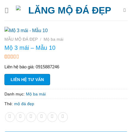
Bỏ
qua
nội
dung
MẪU MỘ ĐÁ ĐẸP
/
Mộ ba mái
Mộ 3 mái – Mẫu 10
2.20
10
Liên hệ báo giá: 0915887246
trên
5
dựa
LIÊN HỆ TƯ VẤN
trên
đánh
giá
Danh mục:
Mộ ba mái
Thẻ:
mộ đá đẹp