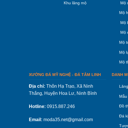
Khu lăng mộ
Mộ 
Mộ h
Mộ 
Mộ 
Mộ t
Mộ l
Mộ t
XƯỞNG ĐÁ MỸ NGHỆ - ĐÁ TÂM LINH
DANH M
Địa chỉ:
Thôn Hạ Trạo, Xã Ninh
Lăng
Thắng, Huyện Hoa Lư, Ninh Bình
Mẫu 
Đồ t
Hotline:
0915.887.246
Đá k
Email:
moda35.net@gmail.com
Tượn