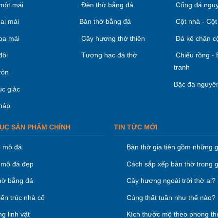
một mái
Đèn thờ bằng đá
Cổng đá nguy
ai mái
Bàn thờ bằng đá
Cột nhà - Cột
ba mái
Cây hương thờ thiên
Đá kê chân c
đôi
Tượng hạc đá thờ
Chiếu rồng -
tranh
ròn
Bậc đá nguyên
ục giác
háp
ỤC SẢN PHẨM CHÍNH
TIN TỨC MỚI
 mộ đá
Bàn thờ gia tiên gồm những g
mộ đá đẹp
Cách sắp xếp bàn thờ trong g
hờ bằng đá
Cây hương ngoài trời thờ ai?
iến trúc nhà cổ
Cúng thất tuần như thế nào?
g linh vật
Kích thước mộ theo phong th