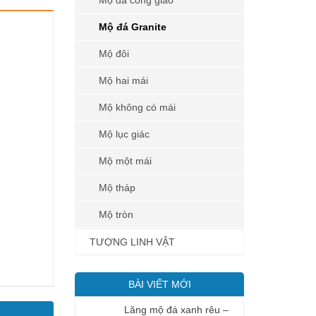
Mộ đá công giáo
Mộ đá Granite
Mộ đôi
Mộ hai mái
Mộ không có mái
Mộ lục giác
Mộ một mái
Mộ tháp
Mộ tròn
TƯỢNG LINH VẬT
BÀI VIẾT MỚI
Lăng mộ đá xanh rêu –