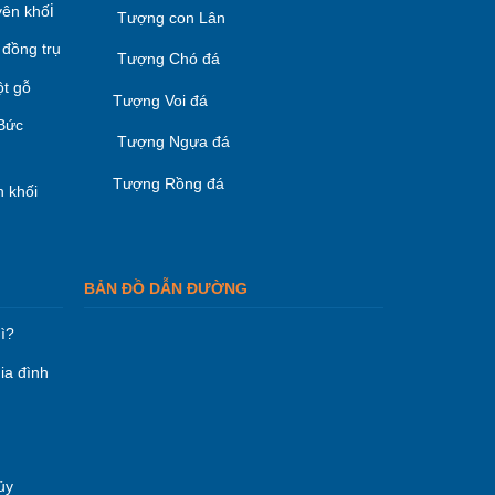
i
ên khố
Tượng con Lân
 đồng trụ
Tượng Chó đá
ột gỗ
Tượng Voi đá
 Bức
Tượng Ngựa đá
Tượng Rồng đá
 khối
BẢN ĐỒ DẪN ĐƯỜNG
ì?
ia đình
ủy