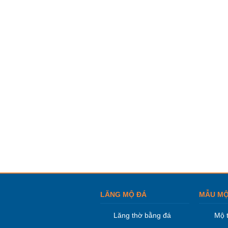
LĂNG MỘ ĐÁ
MẪU MỘ
Lăng thờ bằng đá
Mộ 