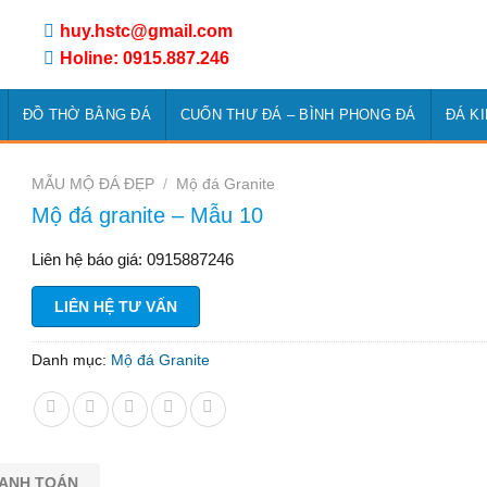
huy.hstc@gmail.com
Holine: 0915.887.246
ĐỒ THỜ BẰNG ĐÁ
CUỐN THƯ ĐÁ – BÌNH PHONG ĐÁ
ĐÁ K
MẪU MỘ ĐÁ ĐẸP
/
Mộ đá Granite
Mộ đá granite – Mẫu 10
Liên hệ báo giá: 0915887246
LIÊN HỆ TƯ VẤN
Danh mục:
Mộ đá Granite
HANH TOÁN