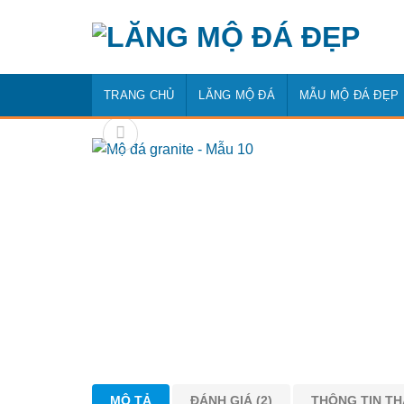
Bỏ
qua
nội
dung
TRANG CHỦ
LĂNG MỘ ĐÁ
MẪU MỘ ĐÁ ĐẸP
MÔ TẢ
ĐÁNH GIÁ (2)
THÔNG TIN T