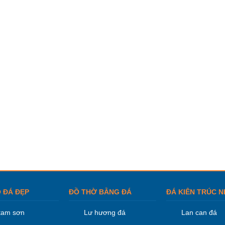
 ĐÁ ĐẸP
ĐỒ THỜ BẰNG ĐÁ
ĐÁ KIÊN TRÚC N
tam sơn
Lư hương đá
Lan can đá