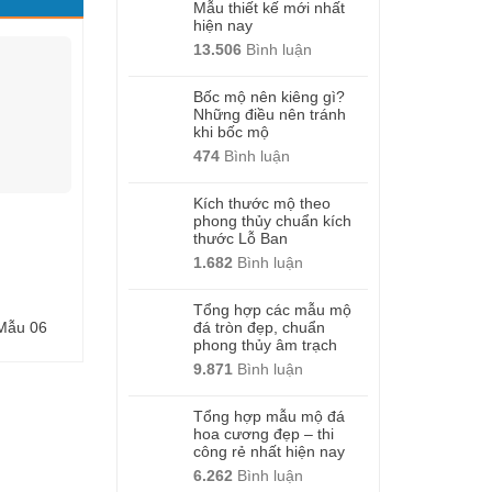
Mẫu thiết kế mới nhất
hiện nay
13.506
Bình luận
Bốc mộ nên kiêng gì?
Những điều nên tránh
khi bốc mộ
474
Bình luận
Kích thước mộ theo
phong thủy chuẩn kích
thước Lỗ Ban
1.682
Bình luận
Tổng hợp các mẫu mộ
 Mẫu 06
Mộ đá granite – Mẫu 11
Mộ đá granite – M
đá tròn đẹp, chuẩn
phong thủy âm trạch
9.871
Bình luận
Tổng hợp mẫu mộ đá
hoa cương đẹp – thi
công rẻ nhất hiện nay
6.262
Bình luận