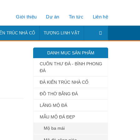
Giới thiệu
Dự án
Tin tức
Liên hệ
IẾN TRÚC NHÀ CỔ
TƯỢNG LINH VẬT
DANH MỤC SẢN PHẨM
CUỐN THƯ ĐÁ - BÌNH PHONG
ĐÁ
ĐÁ KIẾN TRÚC NHÀ CỔ
ĐỒ THỜ BẰNG ĐÁ
LĂNG MỘ ĐÁ
MẪU MỘ ĐÁ ĐẸP
Mộ ba mái