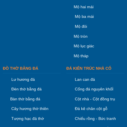
Mộ hai mái
Mộ ba mái
Mộ đôi
Mộ tròn
Mộ lục giác
Mộ tháp
ĐỒ THỜ BẰNG ĐÁ
ĐÁ KIÊN TRÚC NHÀ CỔ
Lư hương đá
Lan can đá
i
Đèn thờ bằng đá
Cổng đá nguyên khố
Bàn thờ bằng đá
Cột nhà - Cột đồng trụ
Cây hương thờ thiên
Đá kê chân cột gỗ
Tượng hạc đá thờ
Chiếu rồng - Bức tranh