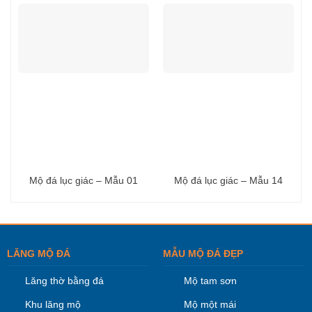
Mộ đá lục giác – Mẫu 01
Mộ đá lục giác – Mẫu 14
LĂNG MỘ ĐÁ
MẪU MỘ ĐÁ ĐẸP
Lăng thờ bằng đá
Mộ tam sơn
Khu lăng mộ
Mộ một mái