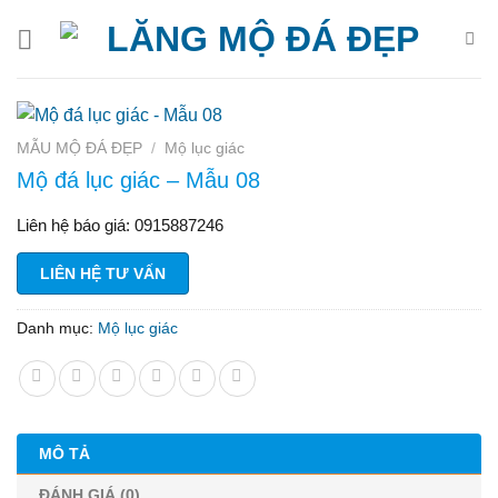
Bỏ
qua
nội
dung
MẪU MỘ ĐÁ ĐẸP
/
Mộ lục giác
Mộ đá lục giác – Mẫu 08
Liên hệ báo giá: 0915887246
LIÊN HỆ TƯ VẤN
Danh mục:
Mộ lục giác
MÔ TẢ
ĐÁNH GIÁ (0)