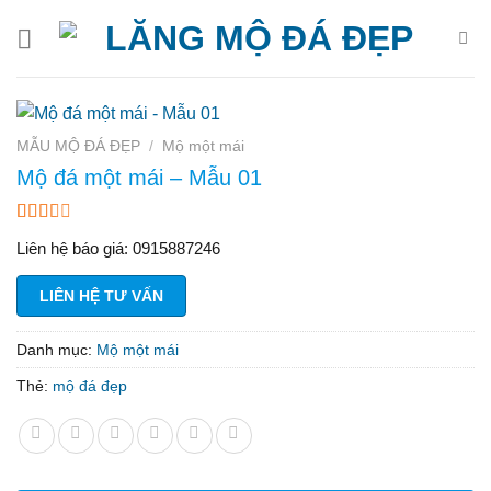
Bỏ
qua
nội
dung
MẪU MỘ ĐÁ ĐẸP
/
Mộ một mái
Mộ đá một mái – Mẫu 01
2.22
65
Liên hệ báo giá: 0915887246
trên
5
dựa
LIÊN HỆ TƯ VẤN
trên
đánh
giá
Danh mục:
Mộ một mái
Thẻ:
mộ đá đẹp