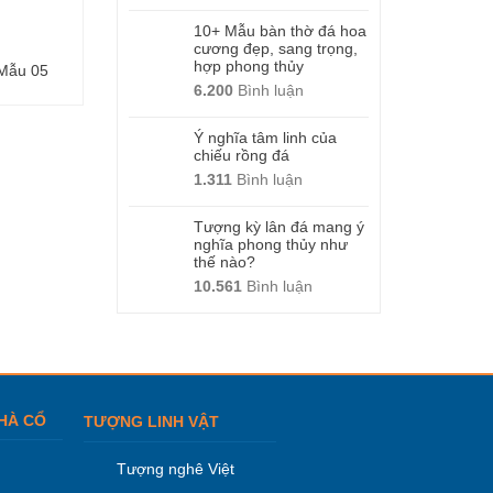
10+ Mẫu bàn thờ đá hoa
cương đẹp, sang trọng,
hợp phong thủy
Mẫu 05
Mộ đôi – Mẫu 15
Mộ đôi – Mẫu 1
6.200
Bình luận
Ý nghĩa tâm linh của
chiếu rồng đá
1.311
Bình luận
Tượng kỳ lân đá mang ý
nghĩa phong thủy như
thế nào?
10.561
Bình luận
HÀ CỔ
TƯỢNG LINH VẬT
Tượng nghê Việt