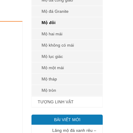
Mộ đá công giáo
Mộ đá Granite
Mộ đôi
Mộ hai mái
Mộ không có mái
Mộ lục giác
Mộ một mái
Mộ tháp
Mộ tròn
TƯỢNG LINH VẬT
BÀI VIẾT MỚI
Lăng mộ đá xanh rêu –