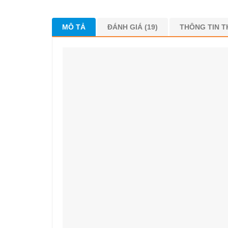
MÔ TẢ
ĐÁNH GIÁ (19)
THÔNG TIN 