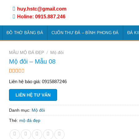
huy.hstc@gmail.com
Holine: 0915.887.246
ĐỒ THỜ BẰNG ĐÁ
CUỐN THƯ ĐÁ – BÌNH PHONG ĐÁ
ĐÁ K
MẪU MỘ ĐÁ ĐẸP
/
Mộ đôi
Mộ đôi – Mẫu 08
2.25
4
Liên hệ báo giá: 0915887246
trên 5
dựa
trên
LIÊN HỆ TƯ VẤN
đánh
giá
Danh mục:
Mộ đôi
Thẻ:
mộ đá đẹp