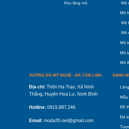
Khu lăng mộ
Mộ 
Mộ h
Mộ 
Mộ 
Mộ t
Mộ l
Mộ t
XƯỞNG ĐÁ MỸ NGHỆ - ĐÁ TÂM LINH
DANH M
Địa chỉ:
Thôn Hạ Trạo, Xã Ninh
Lăng
Thắng, Huyện Hoa Lư, Ninh Bình
Mẫu 
Đồ t
Hotline:
0915.887.246
Đá k
Email:
moda35.net@gmail.com
Tượn