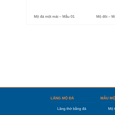
Mộ đá một mái – Mẫu 01
Mộ đôi – M
LĂNG MỘ ĐÁ
MẪU MỘ
Lăng thờ bằng đá
Mộ 