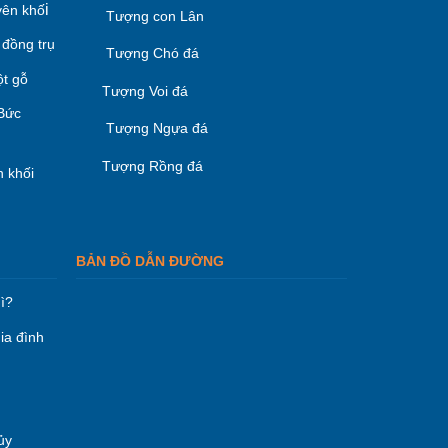
i
ên khố
Tượng con Lân
 đồng trụ
Tượng Chó đá
ột gỗ
Tượng Voi đá
 Bức
Tượng Ngựa đá
Tượng Rồng đá
 khối
BẢN ĐỒ DẪN ĐƯỜNG
ì?
ia đình
ủy