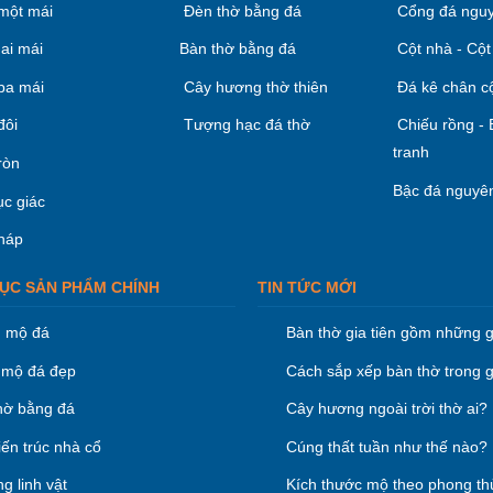
một mái
Đèn thờ bằng đá
Cổng đá nguy
ai mái
Bàn thờ bằng đá
Cột nhà - Cột
ba mái
Cây hương thờ thiên
Đá kê chân c
đôi
Tượng hạc đá thờ
Chiếu rồng -
tranh
ròn
Bậc đá nguyên
ục giác
háp
ỤC SẢN PHẨM CHÍNH
TIN TỨC MỚI
 mộ đá
Bàn thờ gia tiên gồm những g
mộ đá đẹp
Cách sắp xếp bàn thờ trong g
hờ bằng đá
Cây hương ngoài trời thờ ai?
iến trúc nhà cổ
Cúng thất tuần như thế nào?
g linh vật
Kích thước mộ theo phong th