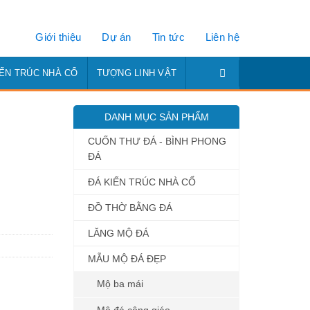
Giới thiệu
Dự án
Tin tức
Liên hệ
IẾN TRÚC NHÀ CỔ
TƯỢNG LINH VẬT
DANH MỤC SẢN PHẨM
CUỐN THƯ ĐÁ - BÌNH PHONG
ĐÁ
ĐÁ KIẾN TRÚC NHÀ CỔ
ĐỒ THỜ BẰNG ĐÁ
LĂNG MỘ ĐÁ
MẪU MỘ ĐÁ ĐẸP
Mộ ba mái