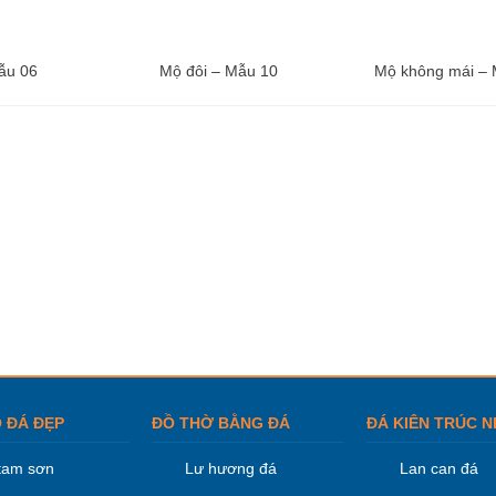
ẫu 06
Mộ đôi – Mẫu 10
Mộ không mái – 
 ĐÁ ĐẸP
ĐỒ THỜ BẰNG ĐÁ
ĐÁ KIÊN TRÚC N
tam sơn
Lư hương đá
Lan can đá