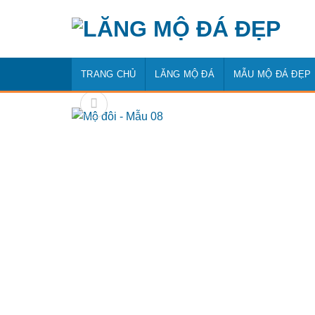
Bỏ
qua
nội
dung
TRANG CHỦ
LĂNG MỘ ĐÁ
MẪU MỘ ĐÁ ĐẸP