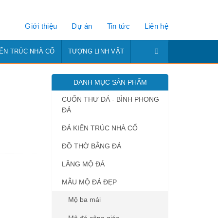
Giới thiệu
Dự án
Tin tức
Liên hệ
IẾN TRÚC NHÀ CỔ
TƯỢNG LINH VẬT
DANH MỤC SẢN PHẨM
CUỐN THƯ ĐÁ - BÌNH PHONG
ĐÁ
ĐÁ KIẾN TRÚC NHÀ CỔ
ĐỒ THỜ BẰNG ĐÁ
LĂNG MỘ ĐÁ
MẪU MỘ ĐÁ ĐẸP
Mộ ba mái