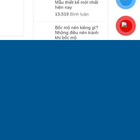
Mẫu thiết kế mới nhất
hiện nay
13.519
Bình luận
Bốc mộ nên kiêng gì?
Những điều nên tránh
khi bốc mộ
476
Bình luận
Kích thước mộ theo
phong thủy chuẩn kích
thước Lỗ Ban
1.702
Bình luận
Tổng hợp các mẫu mộ
đá tròn đẹp, chuẩn
phong thủy âm trạch
9.916
Bình luận
Tổng hợp mẫu mộ đá
hoa cương đẹp – thi
công rẻ nhất hiện nay
6.282
Bình luận