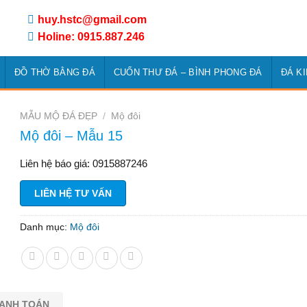
huy.hstc@gmail.com
Holine: 0915.887.246
ĐỒ THỜ BẰNG ĐÁ
CUỐN THƯ ĐÁ – BÌNH PHONG ĐÁ
ĐÁ K
MẪU MỘ ĐÁ ĐẸP
/
Mộ đôi
Mộ đôi – Mẫu 15
Liên hệ báo giá: 0915887246
LIÊN HỆ TƯ VẤN
Danh mục:
Mộ đôi
HANH TOÁN