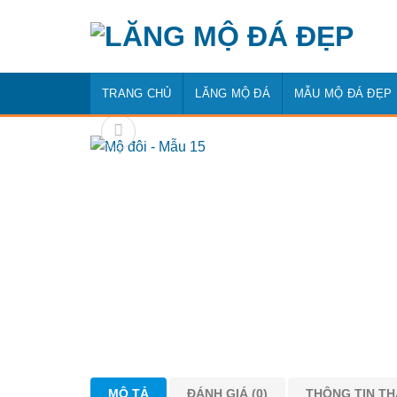
Bỏ
qua
nội
dung
TRANG CHỦ
LĂNG MỘ ĐÁ
MẪU MỘ ĐÁ ĐẸP
MÔ TẢ
ĐÁNH GIÁ (0)
THÔNG TIN T