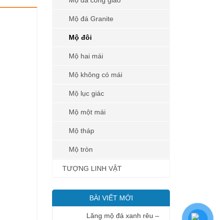
Mộ đá công giáo
Mộ đá Granite
Mộ đôi
Mộ hai mái
Mộ không có mái
Mộ lục giác
Mộ một mái
Mộ tháp
Mộ tròn
TƯỢNG LINH VẬT
BÀI VIẾT MỚI
Lăng mộ đá xanh rêu –