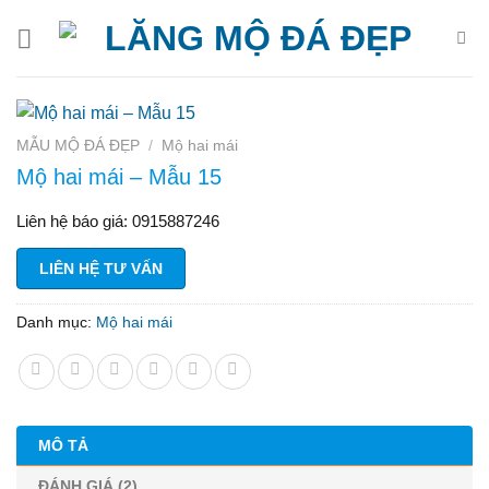
Bỏ
qua
nội
dung
MẪU MỘ ĐÁ ĐẸP
/
Mộ hai mái
Mộ hai mái – Mẫu 15
Liên hệ báo giá: 0915887246
LIÊN HỆ TƯ VẤN
Danh mục:
Mộ hai mái
MÔ TẢ
ĐÁNH GIÁ (2)