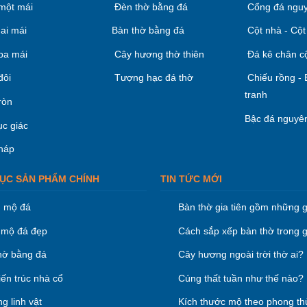
một mái
Đèn thờ bằng đá
Cổng đá nguy
ai mái
Bàn thờ bằng đá
Cột nhà - Cột
ba mái
Cây hương thờ thiên
Đá kê chân c
đôi
Tượng hạc đá thờ
Chiếu rồng -
tranh
ròn
Bậc đá nguyên
ục giác
háp
ỤC SẢN PHẨM CHÍNH
TIN TỨC MỚI
 mộ đá
Bàn thờ gia tiên gồm những g
mộ đá đẹp
Cách sắp xếp bàn thờ trong g
hờ bằng đá
Cây hương ngoài trời thờ ai?
iến trúc nhà cổ
Cúng thất tuần như thế nào?
g linh vật
Kích thước mộ theo phong th