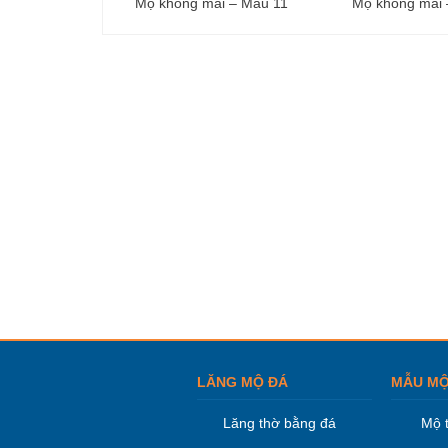
Mộ không mái – Mẫu 11
Mộ không mái 
LĂNG MỘ ĐÁ
MẪU MỘ
Lăng thờ bằng đá
Mộ 