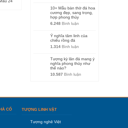
Mẫu 24
Mộ không mái – Mẫu 13
Mộ không mái – M
10+ Mẫu bàn thờ đá hoa
cương đẹp, sang trọng,
hợp phong thủy
6.248
Bình luận
Ý nghĩa tâm linh của
chiếu rồng đá
1.314
Bình luận
Tượng kỳ lân đá mang ý
nghĩa phong thủy như
thế nào?
10.587
Bình luận
HÀ CỔ
TƯỢNG LINH VẬT
Tượng nghê Việt