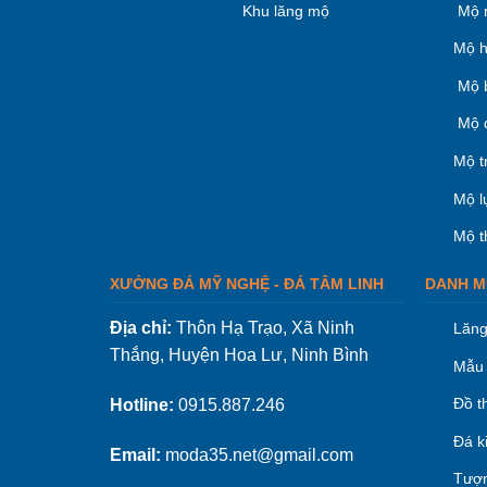
Khu lăng mộ
Mộ 
Mộ h
Mộ 
Mộ 
Mộ t
Mộ l
Mộ t
XƯỞNG ĐÁ MỸ NGHỆ - ĐÁ TÂM LINH
DANH M
Địa chỉ:
Thôn Hạ Trạo, Xã Ninh
Lăng
Thắng, Huyện Hoa Lư, Ninh Bình
Mẫu 
Đồ t
Hotline:
0915.887.246
Đá k
Email:
moda35.net@gmail.com
Tượn