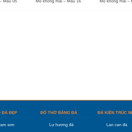
– Mẫu 05
Mộ không mái – Mẫu 16
Mộ không mái – 
 ĐÁ ĐẸP
ĐỒ THỜ BẰNG ĐÁ
ĐÁ KIÊN TRÚC N
tam sơn
Lư hương đá
Lan can đá