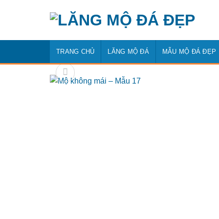
Bỏ
qua
nội
dung
TRANG CHỦ
LĂNG MỘ ĐÁ
MẪU MỘ ĐÁ ĐẸP