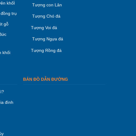
i
ên khố
Tượng con Lân
 đồng trụ
Tượng Chó đá
ột gỗ
Tượng Voi đá
 Bức
Tượng Ngựa đá
Tượng Rồng đá
 khối
BẢN ĐỒ DẪN ĐƯỜNG
ì?
ia đình
ủy