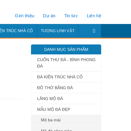
Giới thiệu
Dự án
Tin tức
Liên hệ
IẾN TRÚC NHÀ CỔ
TƯỢNG LINH VẬT
DANH MỤC SẢN PHẨM
CUỐN THƯ ĐÁ - BÌNH PHONG
ĐÁ
ĐÁ KIẾN TRÚC NHÀ CỔ
ĐỒ THỜ BẰNG ĐÁ
LĂNG MỘ ĐÁ
MẪU MỘ ĐÁ ĐẸP
Mộ ba mái