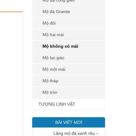
Mộ đá công giáo
Mộ đá Granite
Mộ đôi
Mộ hai mái
Mộ không có mái
Mộ lục giác
Mộ một mái
Mộ tháp
Mộ tròn
TƯỢNG LINH VẬT
BÀI VIẾT MỚI
Lăng mộ đá xanh rêu –