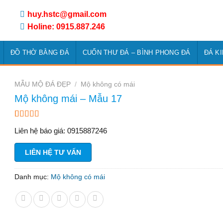
huy.hstc@gmail.com
Holine: 0915.887.246
ĐỒ THỜ BẰNG ĐÁ
CUỐN THƯ ĐÁ – BÌNH PHONG ĐÁ
ĐÁ K
MẪU MỘ ĐÁ ĐẸP
/
Mộ không có mái
Mộ không mái – Mẫu 17
3.00
2
Liên hệ báo giá: 0915887246
trên 5
dựa
trên
LIÊN HỆ TƯ VẤN
đánh
giá
Danh mục:
Mộ không có mái