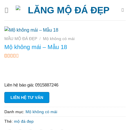
Bỏ
qua
nội
dung
MẪU MỘ ĐÁ ĐẸP
/
Mộ không có mái
Mộ không mái – Mẫu 18
2.49
82
trên 5
dựa
trên
đánh
Liên hệ báo giá: 0915887246
giá
LIÊN HỆ TƯ VẤN
Danh mục:
Mộ không có mái
Thẻ:
mộ đá đẹp