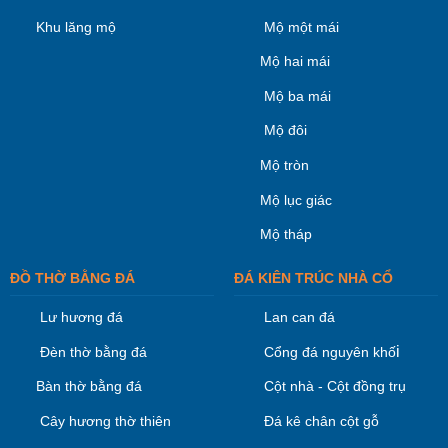
Khu lăng mộ
Mộ một mái
Mộ hai mái
Mộ ba mái
Mộ đôi
Mộ tròn
Mộ lục giác
Mộ tháp
ĐỒ THỜ BẰNG ĐÁ
ĐÁ KIÊN TRÚC NHÀ CỔ
Lư hương đá
Lan can đá
i
Đèn thờ bằng đá
Cổng đá nguyên khố
Bàn thờ bằng đá
Cột nhà - Cột đồng trụ
Cây hương thờ thiên
Đá kê chân cột gỗ