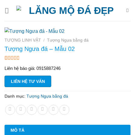
Bỏ
qua
nội
dung
TƯỢNG LINH VẬT
/
Tượng Ngựa bằng đá
Tượng Ngưa đá – Mẫu 02
3.31
13
Liên hệ báo giá: 0915887246
trên 5
dựa trên
đánh
LIÊN HỆ TƯ VẤN
giá
Danh mục:
Tượng Ngựa bằng đá
MÔ TẢ