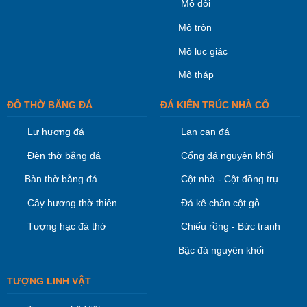
Mộ đôi
Mộ tròn
Mộ lục giác
Mộ tháp
ĐỒ THỜ BẰNG ĐÁ
ĐÁ KIÊN TRÚC NHÀ CỔ
Lư hương đá
Lan can đá
i
Đèn thờ bằng đá
Cổng đá nguyên khố
Bàn thờ bằng đá
Cột nhà - Cột đồng trụ
Cây hương thờ thiên
Đá kê chân cột gỗ
Tượng hạc đá thờ
Chiếu rồng - Bức tranh
Bậc đá nguyên khối
TƯỢNG LINH VẬT