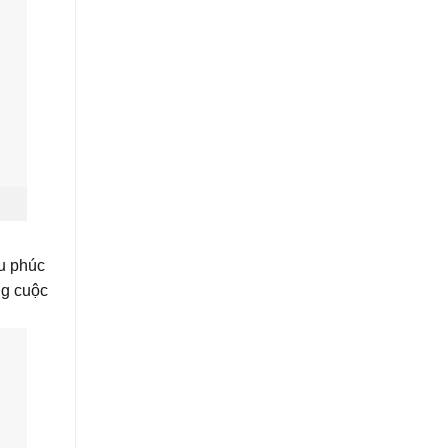
ều phúc
ng cuộc