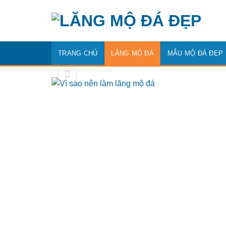
Bỏ
qua
nội
dung
TRANG CHỦ
LĂNG MỘ ĐÁ
MẪU MỘ ĐÁ ĐẸP