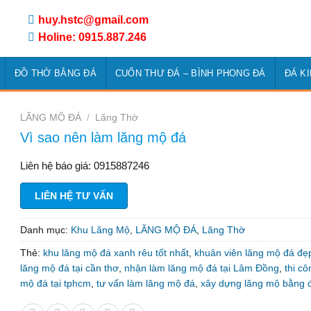
huy.hstc@gmail.com
Holine: 0915.887.246
ĐỒ THỜ BẰNG ĐÁ
CUỐN THƯ ĐÁ – BÌNH PHONG ĐÁ
ĐÁ K
LĂNG MỘ ĐÁ
/
Lăng Thờ
Vì sao nên làm lăng mộ đá
Liên hệ báo giá: 0915887246
LIÊN HỆ TƯ VẤN
Danh mục:
Khu Lăng Mộ
,
LĂNG MỘ ĐÁ
,
Lăng Thờ
Thẻ:
khu lăng mộ đá xanh rêu tốt nhất
,
khuân viên lăng mộ đá đẹ
lăng mộ đá tại cần thơ
,
nhận làm lăng mộ đá tại Lâm Đồng
,
thi c
mộ đá tại tphcm
,
tư vấn làm lăng mộ đá
,
xây dựng lăng mộ bằng 