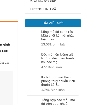
MẪU MỘ ĐÁ ĐẸP
TƯỢNG LINH VẬT
BÀI VIẾT MỚI
Lăng mộ đá xanh rêu –
Mẫu thiết kế mới nhất
hiện nay
13.531
Bình luận
n sinh
a con
Bốc mộ nên kiêng gì?
Những điều nên tránh
khi bốc mộ
ủa cả
477
Bình luận
Kích thước mộ theo
phong thủy chuẩn kích
thước Lỗ Ban
1.746
Bình luận
Tổng hợp các mẫu mộ
đá tròn đẹp, chuẩn