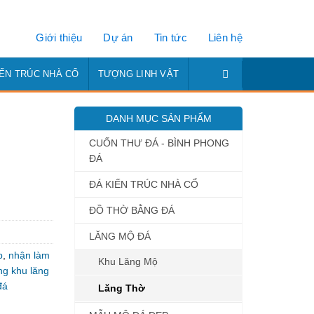
Giới thiệu
Dự án
Tin tức
Liên hệ
IẾN TRÚC NHÀ CỔ
TƯỢNG LINH VẬT
DANH MỤC SẢN PHẨM
CUỐN THƯ ĐÁ - BÌNH PHONG
ĐÁ
ĐÁ KIẾN TRÚC NHÀ CỔ
ĐỒ THỜ BẰNG ĐÁ
LĂNG MỘ ĐÁ
p
,
nhận làm
Khu Lăng Mộ
ông khu lăng
đá
Lăng Thờ