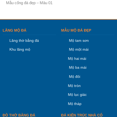
Mẫu cổng đá đẹp – Mâu 01
LĂNG MỘ ĐÁ
MẪU MỘ ĐÁ ĐẸP
Lăng thờ bằng đá
Mộ tam sơn
Khu lăng mộ
Mộ một mái
Mộ hai mái
Mộ ba mái
Mộ đôi
Mộ tròn
Mộ lục giác
Mộ tháp
ĐỒ THỜ BẰNG ĐÁ
ĐÁ KIÊN TRÚC NHÀ CỔ