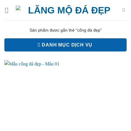
Bỏ
qua
nội
dung
Sản phẩm được gắn thẻ “cổng đá đẹp”
DANH MỤC DỊCH VỤ