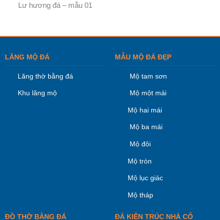
Lư hương đá – mẫu 01
LĂNG MỘ ĐÁ
MẪU MỘ ĐÁ ĐẸP
Lăng thờ bằng đá
Mộ tam sơn
Khu lăng mộ
Mộ một mái
Mộ hai mái
Mộ ba mái
Mộ đôi
Mộ tròn
Mộ lục giác
Mộ tháp
ĐỒ THỜ BẰNG ĐÁ
ĐÁ KIÊN TRÚC NHÀ CỔ