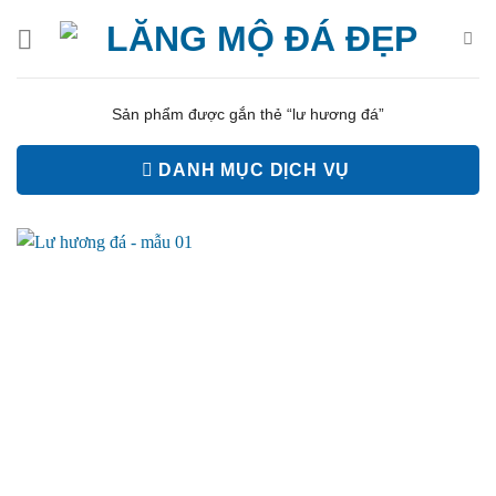
Bỏ
qua
nội
dung
Sản phẩm được gắn thẻ “lư hương đá”
DANH MỤC DỊCH VỤ