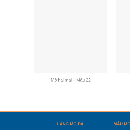
Mộ hai mái – Mẫu 22
LĂNG MỘ ĐÁ
MẪU MỘ