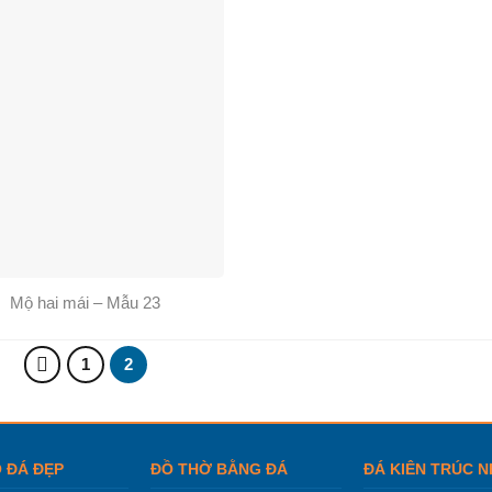
Mộ hai mái – Mẫu 23
1
2
 ĐÁ ĐẸP
ĐỒ THỜ BẰNG ĐÁ
ĐÁ KIÊN TRÚC N