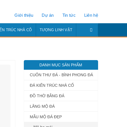
Giới thiệu
Dự án
Tin tức
Liên hệ
IẾN TRÚC NHÀ CỔ
TƯỢNG LINH VẬT
DANH MỤC SẢN PHẨM
CUỐN THƯ ĐÁ - BÌNH PHONG ĐÁ
ĐÁ KIẾN TRÚC NHÀ CỔ
ĐỒ THỜ BẰNG ĐÁ
LĂNG MỘ ĐÁ
MẪU MỘ ĐÁ ĐẸP