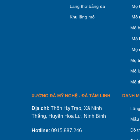
Lăng thờ bằng đá
Mộ 
Khu lăng mộ
Mộ 
Mộ h
Mộ 
Mộ 
Mộ t
Mộ l
Mộ t
XƯỞNG ĐÁ MỸ NGHỆ - ĐÁ TÂM LINH
DANH M
Địa chỉ:
Thôn Hạ Trạo, Xã Ninh
Lăng
Thắng, Huyện Hoa Lư, Ninh Bình
Mẫu 
Đồ t
Hotline:
0915.887.246