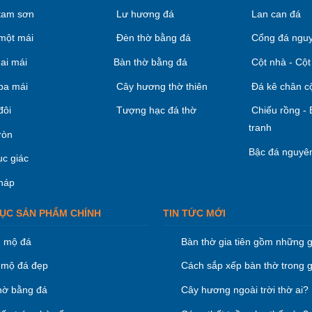
tam sơn
Lư hương đá
Lan can đá
một mái
Đèn thờ bằng đá
Cổng đá nguy
ai mái
Bàn thờ bằng đá
Cột nhà - Cột
ba mái
Cây hương thờ thiên
Đá kê chân c
đôi
Tượng hạc đá thờ
Chiếu rồng -
tranh
ròn
Bậc đá nguyên
ục giác
háp
ỤC SẢN PHẨM CHÍNH
TIN TỨC MỚI
 mộ đá
Bàn thờ gia tiên gồm những g
mộ đá đẹp
Cách sắp xếp bàn thờ trong g
hờ bằng đá
Cây hương ngoài trời thờ ai?