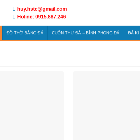
huy.hstc@gmail.com
Holine: 0915.887.246
ĐỒ THỜ BẰNG ĐÁ
CUỐN THƯ ĐÁ – BÌNH PHONG ĐÁ
ĐÁ K