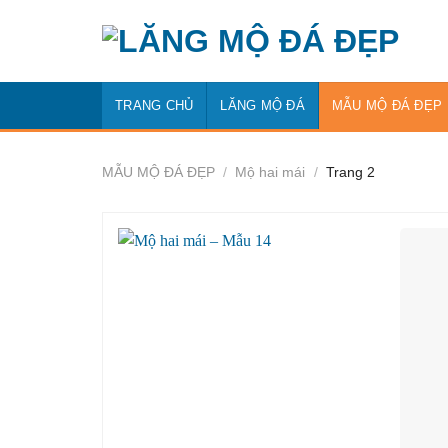
Bỏ
qua
nội
dung
TRANG CHỦ
LĂNG MỘ ĐÁ
MẪU MỘ ĐÁ ĐẸP
MẪU MỘ ĐÁ ĐẸP
/
Mộ hai mái
/
Trang 2