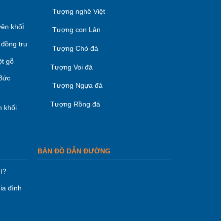
Tượng nghê Việt
i
ên khố
Tượng con Lân
 đồng trụ
Tượng Chó đá
ột gỗ
Tượng Voi đá
 Bức
Tượng Ngựa đá
Tượng Rồng đá
 khối
BẢN ĐỒ DẪN ĐƯỜNG
ì?
ia đình