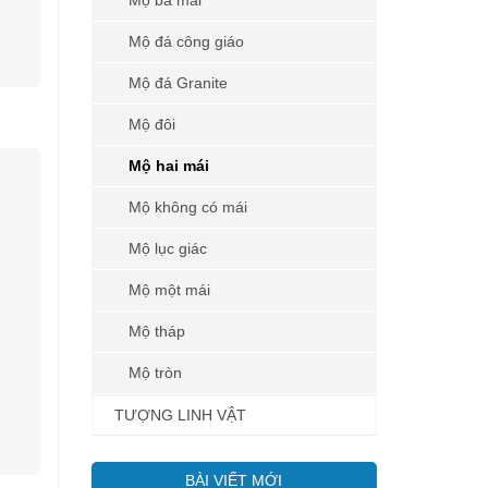
Mộ ba mái
Mộ đá công giáo
Mộ đá Granite
Mộ đôi
Mộ hai mái
Mộ không có mái
Mộ lục giác
Mộ một mái
Mộ tháp
Mộ tròn
TƯỢNG LINH VẬT
BÀI VIẾT MỚI