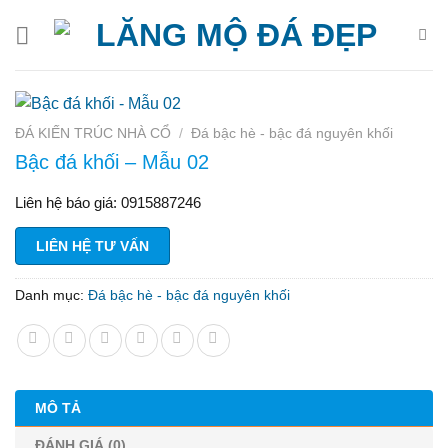
Bỏ
qua
nội
dung
ĐÁ KIẾN TRÚC NHÀ CỔ
/
Đá bậc hè - bậc đá nguyên khối
Bậc đá khối – Mẫu 02
Liên hệ báo giá: 0915887246
LIÊN HỆ TƯ VẤN
Danh mục:
Đá bậc hè - bậc đá nguyên khối
MÔ TẢ
ĐÁNH GIÁ (0)