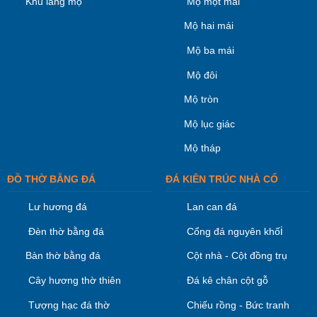
Khu lăng mộ
Mộ một mái
Mộ hai mái
Mộ ba mái
Mộ đôi
Mộ tròn
Mộ lục giác
Mộ tháp
ĐỒ THỜ BẰNG ĐÁ
ĐÁ KIÊN TRÚC NHÀ CỔ
Lư hương đá
Lan can đá
i
Đèn thờ bằng đá
Cổng đá nguyên khố
Bàn thờ bằng đá
Cột nhà - Cột đồng trụ
Cây hương thờ thiên
Đá kê chân cột gỗ
Tượng hạc đá thờ
Chiếu rồng - Bức tranh