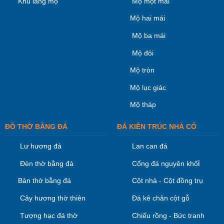
Khu lăng mộ
Mộ một mái
Mộ hai mái
Mộ ba mái
Mộ đôi
Mộ tròn
Mộ lục giác
Mộ tháp
ĐỒ THỜ BẰNG ĐÁ
ĐÁ KIÊN TRÚC NHÀ CỔ
Lư hương đá
Lan can đá
i
Đèn thờ bằng đá
Cổng đá nguyên khố
Bàn thờ bằng đá
Cột nhà - Cột đồng trụ
Cây hương thờ thiên
Đá kê chân cột gỗ
Tượng hạc đá thờ
Chiếu rồng - Bức tranh