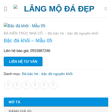
Bỏ
qua
nội
dung
ĐÁ KIẾN TRÚC NHÀ CỔ
/
Đá bậc hè - bậc đá nguyên khối
Bậc đá khối – Mẫu 05
Liên hệ báo giá: 0915887246
LIÊN HỆ TƯ VẤN
Danh mục:
Đá bậc hè - bậc đá nguyên khối
MÔ TẢ
ĐÁNH GIÁ (0)