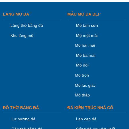
LĂNG MỘ ĐÁ
MẪU MỘ ĐÁ ĐẸP
Lăng thờ bằng đá
Mộ tam sơn
Khu lăng mộ
Mộ một mái
Mộ hai mái
Mộ ba mái
Mộ đôi
Mộ tròn
Mộ lục giác
Mộ tháp
ĐỒ THỜ BẰNG ĐÁ
ĐÁ KIÊN TRÚC NHÀ CỔ
Lư hương đá
Lan can đá
i
Đèn thờ bằng đá
Cổng đá nguyên khố