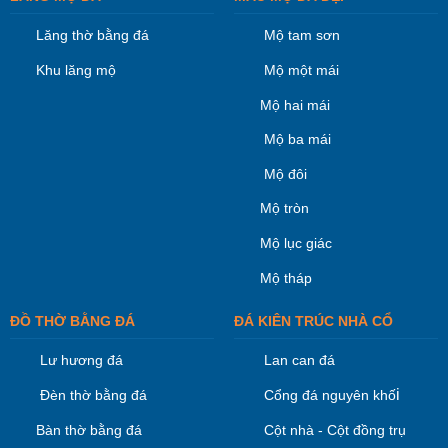
Lăng thờ bằng đá
Mộ tam sơn
Khu lăng mộ
Mộ một mái
Mộ hai mái
Mộ ba mái
Mộ đôi
Mộ tròn
Mộ lục giác
Mộ tháp
ĐỒ THỜ BẰNG ĐÁ
ĐÁ KIÊN TRÚC NHÀ CỔ
Lư hương đá
Lan can đá
i
Đèn thờ bằng đá
Cổng đá nguyên khố
Bàn thờ bằng đá
Cột nhà - Cột đồng trụ