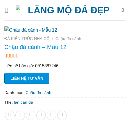
Bỏ
qua
nội
dung
ĐÁ KIẾN TRÚC NHÀ CỔ
/
Chậu đá cảnh
Chậu đá cảnh – Mẫu 12
1.50
10
Liên hệ báo giá: 0915887246
trên
5
dựa
LIÊN HỆ TƯ VẤN
trên
đánh
giá
Danh mục:
Chậu đá cảnh
Thẻ:
lan can đá