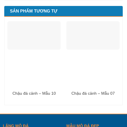
SẢN PHẨM TƯƠNG TỰ
Chậu đá cảnh – Mẫu 10
Chậu đá cảnh – Mẫu 07
LĂNG MỘ ĐÁ
MẪU MỘ ĐÁ ĐẸP