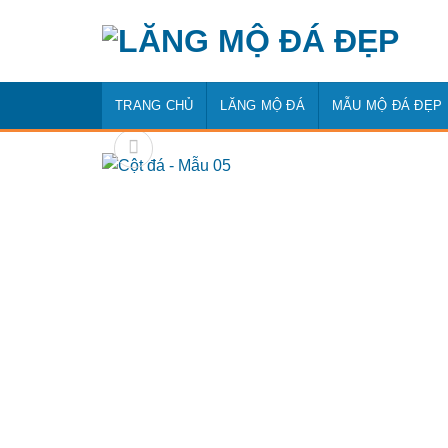
Bỏ
qua
nội
dung
TRANG CHỦ
LĂNG MỘ ĐÁ
MẪU MỘ ĐÁ ĐẸP