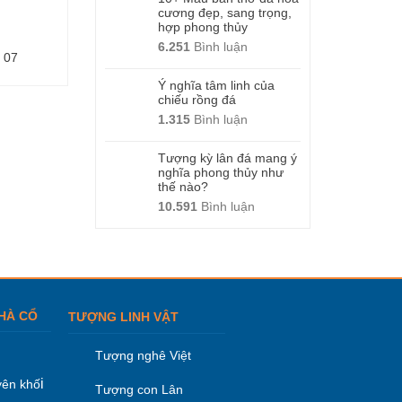
cương đẹp, sang trọng,
hợp phong thủy
6.251
Bình luận
 07
Cột đá – Mẫu 18
Cột đá – Mẫu 2
Ý nghĩa tâm linh của
chiếu rồng đá
1.315
Bình luận
Tượng kỳ lân đá mang ý
nghĩa phong thủy như
thế nào?
10.591
Bình luận
HÀ CỔ
TƯỢNG LINH VẬT
Tượng nghê Việt
i
ên khố
Tượng con Lân