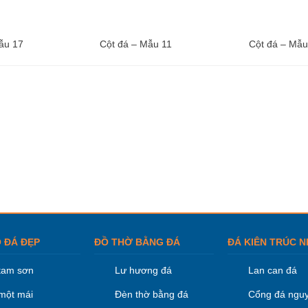
ẫu 17
Cột đá – Mẫu 11
Cột đá – Mẫu
 ĐÁ ĐẸP
ĐỒ THỜ BẰNG ĐÁ
ĐÁ KIÊN TRÚC N
tam sơn
Lư hương đá
Lan can đá
một mái
Đèn thờ bằng đá
Cổng đá nguy