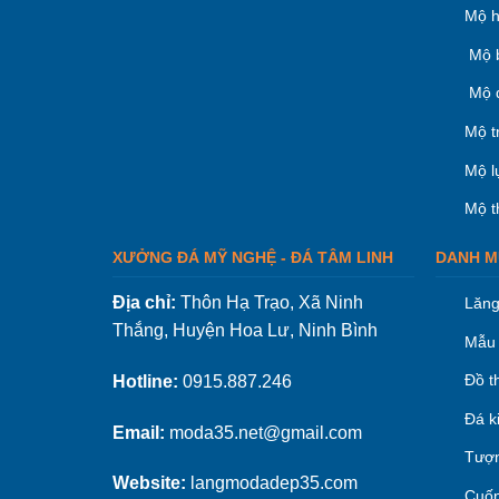
Mộ h
Mộ 
Mộ 
Mộ t
Mộ l
Mộ t
XƯỞNG ĐÁ MỸ NGHỆ - ĐÁ TÂM LINH
DANH M
Địa chỉ:
Thôn Hạ Trạo, Xã Ninh
Lăng
Thắng, Huyện Hoa Lư, Ninh Bình
Mẫu 
Đồ t
Hotline:
0915.887.246
Đá k
Email:
moda35.net@gmail.com
Tượn
Website:
langmodadep35.com
Cuốn