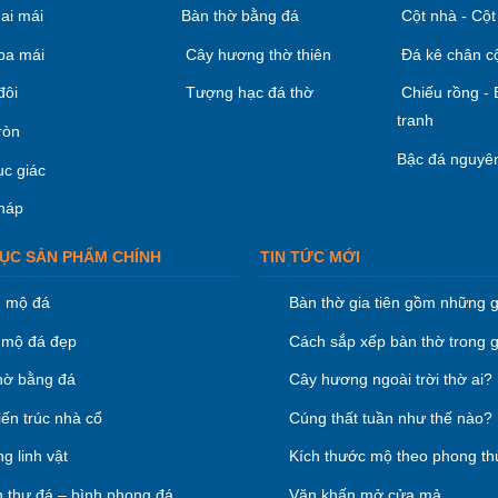
ai mái
Bàn thờ bằng đá
Cột nhà - Cột
ba mái
Cây hương thờ thiên
Đá kê chân c
đôi
Tượng hạc đá thờ
Chiếu rồng -
tranh
ròn
Bậc đá nguyên
ục giác
háp
ỤC SẢN PHẨM CHÍNH
TIN TỨC MỚI
 mộ đá
Bàn thờ gia tiên gồm những g
mộ đá đẹp
Cách sắp xếp bàn thờ trong g
hờ bằng đá
Cây hương ngoài trời thờ ai?
iến trúc nhà cổ
Cúng thất tuần như thế nào?
g linh vật
Kích thước mộ theo phong th
 thư đá – bình phong đá
Văn khấn mở cửa mả