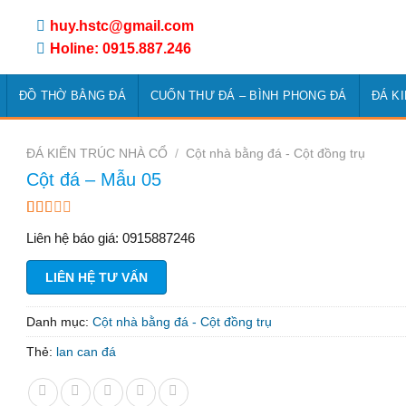
huy.hstc@gmail.com
Holine: 0915.887.246
ĐỒ THỜ BẰNG ĐÁ
CUỐN THƯ ĐÁ – BÌNH PHONG ĐÁ
ĐÁ K
ĐÁ KIẾN TRÚC NHÀ CỔ
/
Cột nhà bằng đá - Cột đồng trụ
Cột đá – Mẫu 05
1.67
6
Liên hệ báo giá: 0915887246
trên
5
dựa
LIÊN HỆ TƯ VẤN
trên
đánh
giá
Danh mục:
Cột nhà bằng đá - Cột đồng trụ
Thẻ:
lan can đá