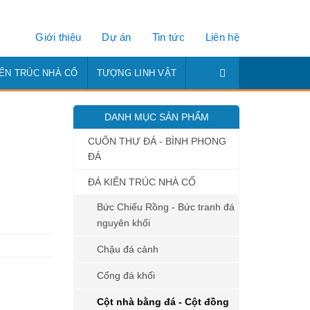
Giới thiệu
Dự án
Tin tức
Liên hệ
IẾN TRÚC NHÀ CỔ
TƯỢNG LINH VẬT
DANH MỤC SẢN PHẨM
CUỐN THƯ ĐÁ - BÌNH PHONG
ĐÁ
ĐÁ KIẾN TRÚC NHÀ CỔ
Bức Chiếu Rồng - Bức tranh đá
nguyên khối
Chậu đá cảnh
Cổng đá khối
Cột nhà bằng đá - Cột đồng