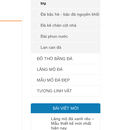
trụ
Đá bậc hè - bậc đá nguyên khối
Đá kê chân cột nhà
Đài phun nước
Lan can đá
ĐỒ THỜ BẰNG ĐÁ
LĂNG MỘ ĐÁ
MẪU MỘ ĐÁ ĐẸP
TƯỢNG LINH VẬT
BÀI VIẾT MỚI
Lăng mộ đá xanh rêu –
Mẫu thiết kế mới nhất
hiện nay