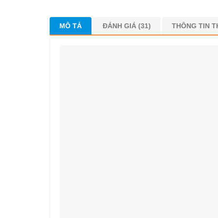
MÔ TẢ
ĐÁNH GIÁ (31)
THÔNG TIN 