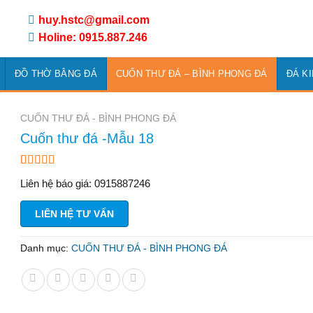
huy.hstc@gmail.com
Holine: 0915.887.246
ĐỒ THỜ BẰNG ĐÁ
CUỐN THƯ ĐÁ – BÌNH PHONG ĐÁ
ĐÁ K
CUỐN THƯ ĐÁ - BÌNH PHONG ĐÁ
Cuốn thư đá -Mẫu 18
4.00
2
trên
Liên hệ báo giá: 0915887246
5 dựa trên
đánh giá
LIÊN HỆ TƯ VẤN
Danh mục:
CUỐN THƯ ĐÁ - BÌNH PHONG ĐÁ