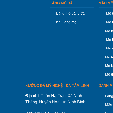
LĂNG MỘ ĐÁ
MẪU MỘ
Lăng thờ bằng đá
Mộ 
Khu lăng mộ
Mộ 
Mộ h
Mộ 
Mộ 
Mộ t
Mộ l
Mộ t
XƯỞNG ĐÁ MỸ NGHỆ - ĐÁ TÂM LINH
DANH M
Địa chỉ:
Thôn Hạ Trạo, Xã Ninh
Lăng
Thắng, Huyện Hoa Lư, Ninh Bình
Mẫu 