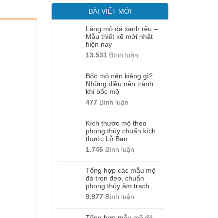
BÀI VIẾT MỚI
Lăng mộ đá xanh rêu –
Mẫu thiết kế mới nhất
hiện nay
13.531
Bình luận
Bốc mộ nên kiêng gì?
Những điều nên tránh
khi bốc mộ
477
Bình luận
Kích thước mộ theo
phong thủy chuẩn kích
thước Lỗ Ban
1.746
Bình luận
Tổng hợp các mẫu mộ
đá tròn đẹp, chuẩn
phong thủy âm trạch
9.977
Bình luận
Tổng hợp mẫu mộ đá