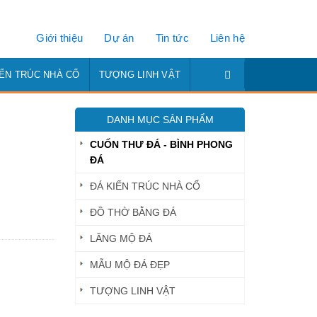
Giới thiệu
Dự án
Tin tức
Liên hệ
IẾN TRÚC NHÀ CỔ
TƯỢNG LINH VẬT
DANH MỤC SẢN PHẨM
CUỐN THƯ ĐÁ - BÌNH PHONG
ĐÁ
ĐÁ KIẾN TRÚC NHÀ CỔ
ĐỒ THỜ BẰNG ĐÁ
LĂNG MỘ ĐÁ
MẪU MỘ ĐÁ ĐẸP
TƯỢNG LINH VẬT