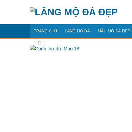
Bỏ
qua
nội
dung
TRANG CHỦ
LĂNG MỘ ĐÁ
MẪU MỘ ĐÁ ĐẸP