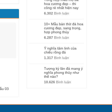
hoa cương đẹp – thi
công rẻ nhất hiện nay
6.302
Bình luận
10+ Mẫu bàn thờ đá hoa
cương đẹp, sang trọng,
hợp phong thủy
6.287
Bình luận
Ý nghĩa tâm linh của
chiếu rồng đá
1.317
Bình luận
Tượng kỳ lân đá mang ý
nghĩa phong thủy như
thế nào?
10.626
Bình luận
ẫu 03
Cuốn thư đá -Mẫu 24
Cuốn thư đá -Mẫu