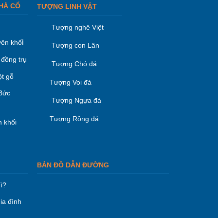
HÀ CỔ
TƯỢNG LINH VẬT
Tượng nghê Việt
i
ên khố
Tượng con Lân
 đồng trụ
Tượng Chó đá
ột gỗ
Tượng Voi đá
 Bức
Tượng Ngựa đá
Tượng Rồng đá
 khối
BẢN ĐỒ DẪN ĐƯỜNG
ì?
ia đình