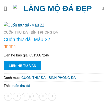
Bỏ
qua
nội
dung
CUỐN THƯ ĐÁ - BÌNH PHONG ĐÁ
Cuốn thư đá -Mẫu 22
2.45
62
Liên hệ báo giá: 0915887246
trên 5
dựa
trên
LIÊN HỆ TƯ VẤN
đánh
giá
Danh mục:
CUỐN THƯ ĐÁ - BÌNH PHONG ĐÁ
Thẻ:
cuốn thư đá