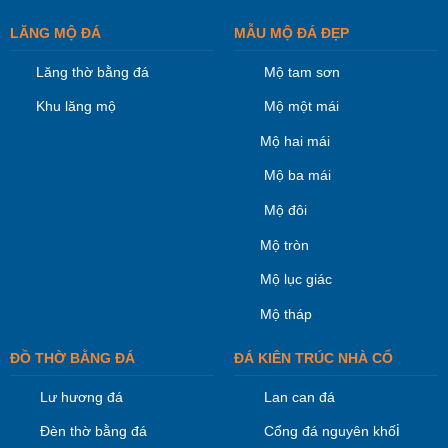
LĂNG MỘ ĐÁ
MẪU MỘ ĐÁ ĐẸP
Lăng thờ bằng đá
Mộ tam sơn
Khu lăng mộ
Mộ một mái
Mộ hai mái
Mộ ba mái
Mộ đôi
Mộ tròn
Mộ lục giác
Mộ tháp
ĐỒ THỜ BẰNG ĐÁ
ĐÁ KIÊN TRÚC NHÀ CỔ
Lư hương đá
Lan can đá
i
Đèn thờ bằng đá
Cổng đá nguyên khố