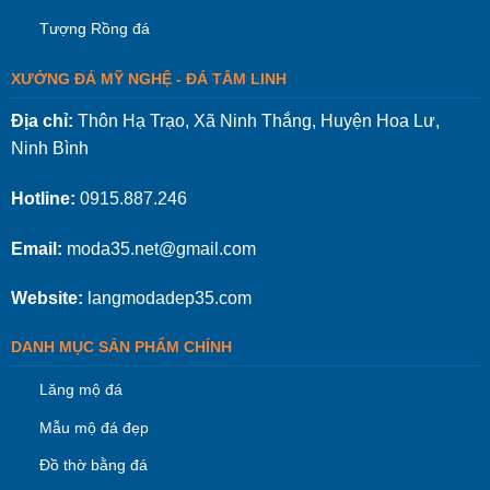
Tượng Rồng đá
XƯỞNG ĐÁ MỸ NGHỆ - ĐÁ TÂM LINH
Địa chỉ:
Thôn Hạ Trạo, Xã Ninh Thắng, Huyện Hoa Lư,
Ninh Bình
Hotline:
0915.887.246
Email:
moda35.net@gmail.com
Website:
langmodadep35.com
DANH MỤC SẢN PHẨM CHÍNH
Lăng mộ đá
Mẫu mộ đá đẹp
Đồ thờ bằng đá