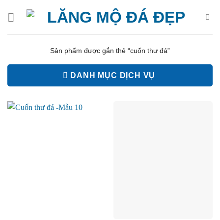
Bỏ
qua
nội
dung
Sản phẩm được gắn thẻ “cuốn thư đá”
DANH MỤC DỊCH VỤ