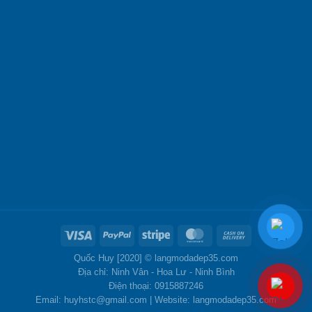
Quốc Huy [2020] ©
langmodadep35.com
Địa chỉ: Ninh Vân - Hoa Lư - Ninh Bình
Điện thoại: 0915887246
Email: huyhstc@gmail.com | Website: langmodadep35.com