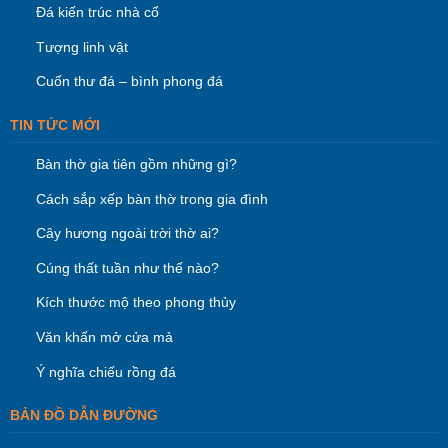
Đá kiến trúc nhà cổ
Tượng linh vật
Cuốn thư đá – bình phong đá
TIN TỨC MỚI
Bàn thờ gia tiên gồm những gì?
Cách sắp xếp bàn thờ trong gia đình
Cây hương ngoài trời thờ ai?
Cúng thất tuần như thế nào?
Kích thước mộ theo phong thủy
Văn khấn mở cửa mả
Ý nghĩa chiếu rồng đá
BẢN ĐỒ DẪN ĐƯỜNG