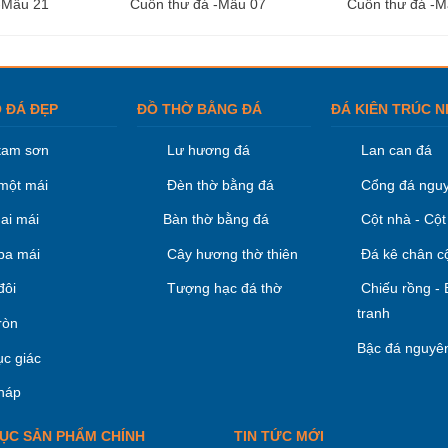
-Mẫu 21
Cuốn thư đá -Mẫu 07
Cuốn thư đá -M
 ĐÁ ĐẸP
ĐỒ THỜ BẰNG ĐÁ
ĐÁ KIÊN TRÚC N
tam sơn
Lư hương đá
Lan can đá
một mái
Đèn thờ bằng đá
Cổng đá nguy
ai mái
Bàn thờ bằng đá
Cột nhà - Cột
ba mái
Cây hương thờ thiên
Đá kê chân c
đôi
Tượng hạc đá thờ
Chiếu rồng -
tranh
ròn
Bậc đá nguyên
ục giác
háp
ỤC SẢN PHẨM CHÍNH
TIN TỨC MỚI