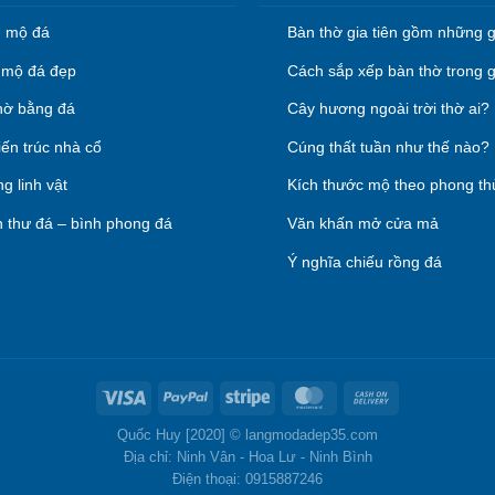
 mộ đá
Bàn thờ gia tiên gồm những g
mộ đá đẹp
Cách sắp xếp bàn thờ trong g
hờ bằng đá
Cây hương ngoài trời thờ ai?
iến trúc nhà cổ
Cúng thất tuần như thế nào?
g linh vật
Kích thước mộ theo phong th
 thư đá – bình phong đá
Văn khấn mở cửa mả
Ý nghĩa chiếu rồng đá
Quốc Huy [2020] ©
langmodadep35.com
Địa chỉ: Ninh Vân - Hoa Lư - Ninh Bình
Điện thoại: 0915887246