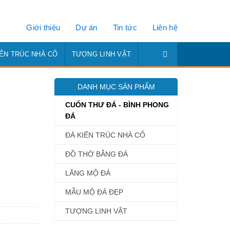
Giới thiệu
Dự án
Tin tức
Liên hệ
IẾN TRÚC NHÀ CỔ
TƯỢNG LINH VẬT
DANH MỤC SẢN PHẨM
CUỐN THƯ ĐÁ - BÌNH PHONG
ĐÁ
ĐÁ KIẾN TRÚC NHÀ CỔ
ĐỒ THỜ BẰNG ĐÁ
LĂNG MỘ ĐÁ
MẪU MỘ ĐÁ ĐẸP
TƯỢNG LINH VẬT