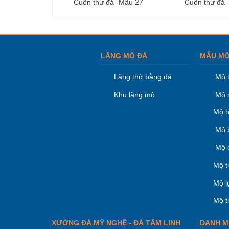
Cuốn thư đá -Mẫu 27
Cuốn thư đá 
LĂNG MỘ ĐÁ
MẪU MỘ
Lăng thờ bằng đá
Mộ 
Khu lăng mộ
Mộ 
Mộ h
Mộ 
Mộ 
Mộ t
Mộ l
Mộ t
XƯỞNG ĐÁ MỸ NGHỆ - ĐÁ TÂM LINH
DANH M