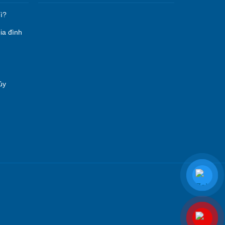
ì?
ia đình
ủy