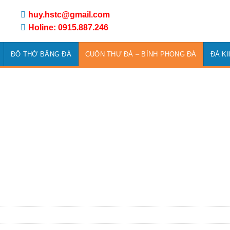
huy.hstc@gmail.com
Holine: 0915.887.246
ĐỒ THỜ BẰNG ĐÁ
CUỐN THƯ ĐÁ – BÌNH PHONG ĐÁ
ĐÁ K