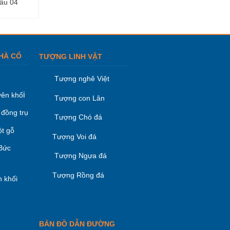
ẫu 04
Cuốn thư đá -Mẫu 22
Cuốn thư đá -Mẫu
HÀ CỔ
TƯỢNG LINH VẬT
Tượng nghê Việt
i
ên khố
Tượng con Lân
 đồng trụ
Tượng Chó đá
ột gỗ
Tượng Voi đá
 Bức
Tượng Ngựa đá
Tượng Rồng đá
 khối
BẢN ĐỒ DẪN ĐƯỜNG