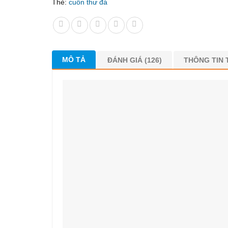
Thẻ:
cuốn thư đá
MÔ TẢ
ĐÁNH GIÁ (126)
THÔNG TIN