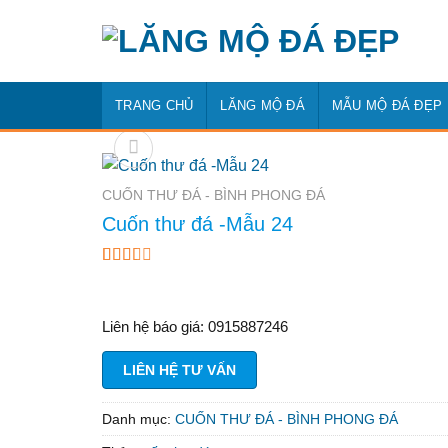
Bỏ
qua
nội
dung
TRANG CHỦ
LĂNG MỘ ĐÁ
MẪU MỘ ĐÁ ĐẸP
CUỐN THƯ ĐÁ - BÌNH PHONG ĐÁ
Cuốn thư đá -Mẫu 24
2.14
7
trên
5
dựa
Liên hệ báo giá: 0915887246
trên
đánh
LIÊN HỆ TƯ VẤN
giá
Danh mục:
CUỐN THƯ ĐÁ - BÌNH PHONG ĐÁ