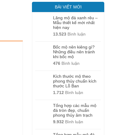
BÀI VIẾT MỚI
Lăng mộ đá xanh rêu –
Mẫu thiết kế mới nhất
hiện nay
13.523
Bình luận
Bốc mộ nên kiêng gì?
Những điều nên tránh
khi bốc mộ
476
Bình luận
Kích thước mộ theo
phong thủy chuẩn kích
thước Lỗ Ban
1.712
Bình luận
Tổng hợp các mẫu mộ
đá tròn đẹp, chuẩn
phong thủy âm trạch
9.932
Bình luận
Tổng hợp mẫu mộ đá