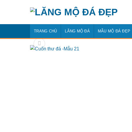
Bỏ
qua
nội
dung
TRANG CHỦ
LĂNG MỘ ĐÁ
MẪU MỘ ĐÁ ĐẸP