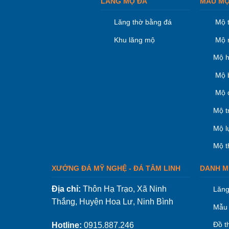
LĂNG MỘ ĐÁ
MẪU MỘ
Lăng thờ bằng đá
Mộ 
Khu lăng mộ
Mộ 
Mộ h
Mộ 
Mộ 
Mộ t
Mộ l
Mộ t
XƯỞNG ĐÁ MỸ NGHỆ - ĐÁ TÂM LINH
DANH M
Địa chỉ:
Thôn Hạ Trạo, Xã Ninh
Lăng
Thắng, Huyện Hoa Lư, Ninh Bình
Mẫu 
Đồ t
Hotline:
0915.887.246