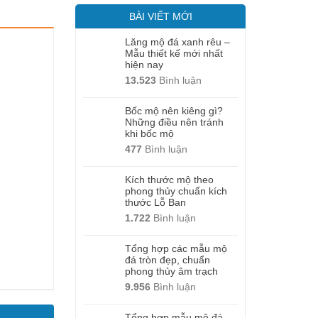
BÀI VIẾT MỚI
Lăng mộ đá xanh rêu –
Mẫu thiết kế mới nhất
hiện nay
13.523
Bình luận
Bốc mộ nên kiêng gì?
Những điều nên tránh
khi bốc mộ
477
Bình luận
Kích thước mộ theo
phong thủy chuẩn kích
thước Lỗ Ban
1.722
Bình luận
Tổng hợp các mẫu mộ
đá tròn đẹp, chuẩn
phong thủy âm trạch
9.956
Bình luận
Tổng hợp mẫu mộ đá