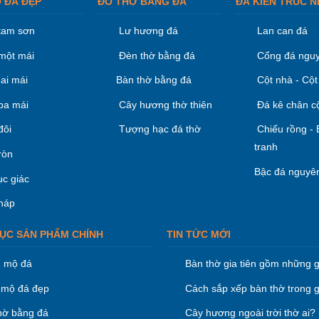
 ĐÁ ĐẸP
ĐỒ THỜ BẰNG ĐÁ
ĐÁ KIÊN TRÚC N
tam sơn
Lư hương đá
Lan can đá
một mái
Đèn thờ bằng đá
Cổng đá nguy
ai mái
Bàn thờ bằng đá
Cột nhà - Cột
ba mái
Cây hương thờ thiên
Đá kê chân c
đôi
Tượng hạc đá thờ
Chiếu rồng -
tranh
ròn
Bậc đá nguyên
ục giác
háp
ỤC SẢN PHẨM CHÍNH
TIN TỨC MỚI
 mộ đá
Bàn thờ gia tiên gồm những g
mộ đá đẹp
Cách sắp xếp bàn thờ trong g
hờ bằng đá
Cây hương ngoài trời thờ ai?