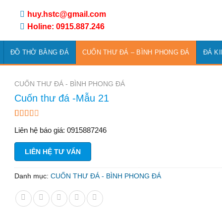
huy.hstc@gmail.com
Holine: 0915.887.246
ĐỒ THỜ BẰNG ĐÁ
CUỐN THƯ ĐÁ – BÌNH PHONG ĐÁ
ĐÁ K
CUỐN THƯ ĐÁ - BÌNH PHONG ĐÁ
Cuốn thư đá -Mẫu 21
2.33
3
Liên hệ báo giá: 0915887246
trên 5
dựa
trên
LIÊN HỆ TƯ VẤN
đánh
giá
Danh mục:
CUỐN THƯ ĐÁ - BÌNH PHONG ĐÁ