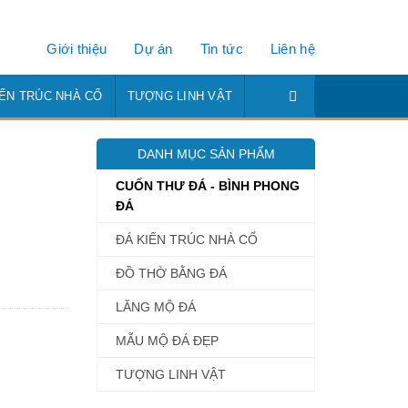
Giới thiệu
Dự án
Tin tức
Liên hệ
IẾN TRÚC NHÀ CỔ
TƯỢNG LINH VẬT
DANH MỤC SẢN PHẨM
CUỐN THƯ ĐÁ - BÌNH PHONG
ĐÁ
ĐÁ KIẾN TRÚC NHÀ CỔ
ĐỒ THỜ BẰNG ĐÁ
LĂNG MỘ ĐÁ
MẪU MỘ ĐÁ ĐẸP
TƯỢNG LINH VẬT