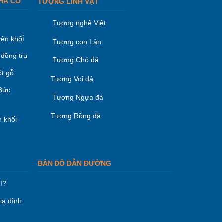
HÀ CỔ
TƯỢNG LINH VẬT
Tượng nghê Việt
i
ên khố
Tượng con Lân
 đồng trụ
Tượng Chó đá
ột gỗ
Tượng Voi đá
 Bức
Tượng Ngựa đá
Tượng Rồng đá
 khối
BẢN ĐỒ DẪN ĐƯỜNG
ì?
ia đình