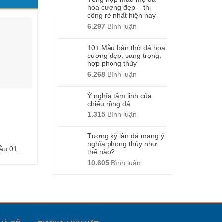
hoa cương đẹp – thi
công rẻ nhất hiện nay
6.297
Bình luận
10+ Mẫu bàn thờ đá hoa
cương đẹp, sang trọng,
hợp phong thủy
6.268
Bình luận
Ý nghĩa tâm linh của
chiếu rồng đá
1.315
Bình luận
Tượng kỳ lân đá mang ý
nghĩa phong thủy như
ẫu 01
Cuốn thư đá -Mẫu 23
Cuốn thư đá -Mẫu
thế nào?
10.605
Bình luận