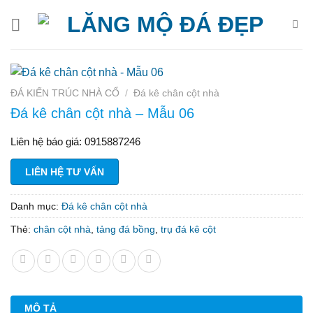
Bỏ
qua
nội
dung
ĐÁ KIẾN TRÚC NHÀ CỔ
/
Đá kê chân cột nhà
Đá kê chân cột nhà – Mẫu 06
Liên hệ báo giá: 0915887246
LIÊN HỆ TƯ VẤN
Danh mục:
Đá kê chân cột nhà
Thẻ:
chân cột nhà
,
tảng đá bồng
,
trụ đá kê cột
MÔ TẢ