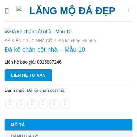
Bỏ
qua
nội
dung
ĐÁ KIẾN TRÚC NHÀ CỔ
/
Đá kê chân cột nhà
Đá kê chân cột nhà – Mẫu 10
Liên hệ báo giá: 0915887246
LIÊN HỆ TƯ VẤN
Danh mục:
Đá kê chân cột nhà
MÔ TẢ
ĐÁNH GIÁ (2)