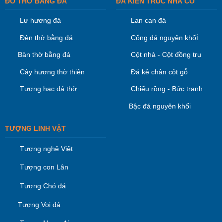
ĐỒ THỜ BẰNG ĐÁ
ĐÁ KIÊN TRÚC NHÀ CỔ
Lư hương đá
Lan can đá
i
Đèn thờ bằng đá
Cổng đá nguyên khố
Bàn thờ bằng đá
Cột nhà - Cột đồng trụ
Cây hương thờ thiên
Đá kê chân cột gỗ
Tượng hạc đá thờ
Chiếu rồng - Bức tranh
Bậc đá nguyên khối
TƯỢNG LINH VẬT
Tượng nghê Việt
Tượng con Lân
Tượng Chó đá
Tượng Voi đá