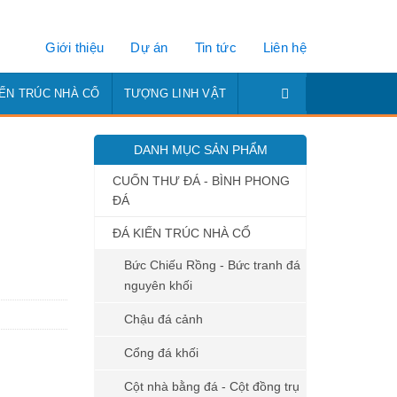
Giới thiệu
Dự án
Tin tức
Liên hệ
IẾN TRÚC NHÀ CỔ
TƯỢNG LINH VẬT
DANH MỤC SẢN PHẨM
CUỐN THƯ ĐÁ - BÌNH PHONG
ĐÁ
ĐÁ KIẾN TRÚC NHÀ CỔ
Bức Chiếu Rồng - Bức tranh đá
nguyên khối
Chậu đá cảnh
Cổng đá khối
Cột nhà bằng đá - Cột đồng trụ