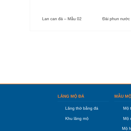
Lan can đá – Mẫu 02
Đài phun nước
LĂNG MỘ ĐÁ
MẪU MỘ
Lăng thờ bằng đá
Mộ 
Khu lăng mộ
Mộ 
Mộ h