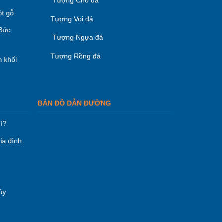
Tượng Chó đá
ột gỗ
Tượng Voi đá
 Bức
Tượng Ngựa đá
Tượng Rồng đá
 khối
BẢN ĐỒ DẪN ĐƯỜNG
ì?
ia đình
ủy