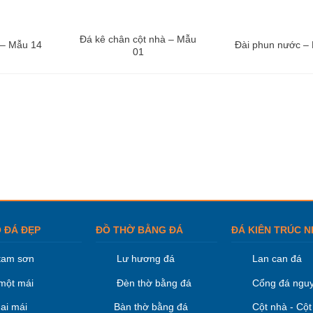
Đá kê chân cột nhà – Mẫu
 – Mẫu 14
Đài phun nước –
01
 ĐÁ ĐẸP
ĐỒ THỜ BẰNG ĐÁ
ĐÁ KIÊN TRÚC N
tam sơn
Lư hương đá
Lan can đá
một mái
Đèn thờ bằng đá
Cổng đá nguy
ai mái
Bàn thờ bằng đá
Cột nhà - Cột