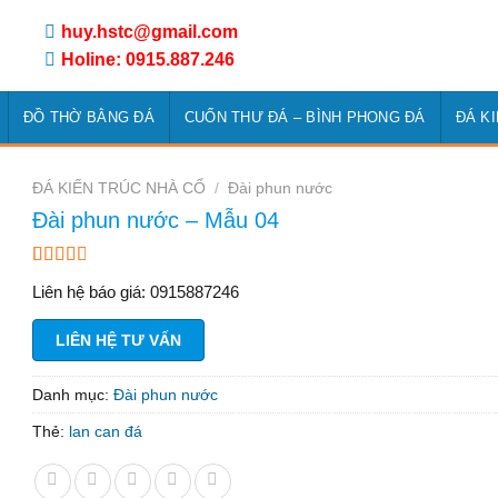
huy.hstc@gmail.com
Holine: 0915.887.246
ĐỒ THỜ BẰNG ĐÁ
CUỐN THƯ ĐÁ – BÌNH PHONG ĐÁ
ĐÁ K
ĐÁ KIẾN TRÚC NHÀ CỔ
/
Đài phun nước
Đài phun nước – Mẫu 04
2.92
1264
Liên hệ báo giá: 0915887246
trên 5
dựa
trên
LIÊN HỆ TƯ VẤN
đánh
giá
Danh mục:
Đài phun nước
Thẻ:
lan can đá