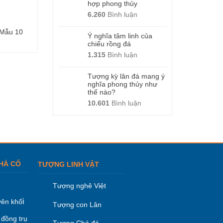
hợp phong thủy
6.260
Bình luận
 Mẫu 10
Đài phun nước – Mẫu 03
Cột đá – Mẫu 1
Ý nghĩa tâm linh của
chiếu rồng đá
1.315
Bình luận
Tượng kỳ lân đá mang ý
nghĩa phong thủy như
thế nào?
10.601
Bình luận
HÀ CỔ
TƯỢNG LINH VẬT
Tượng nghê Việt
i
ên khố
Tượng con Lân
 đồng trụ