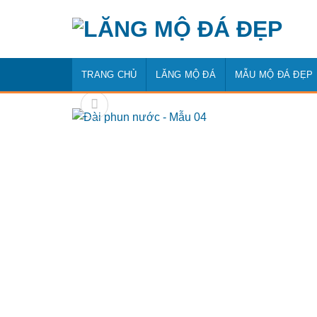
Bỏ
qua
nội
dung
TRANG CHỦ
LĂNG MỘ ĐÁ
MẪU MỘ ĐÁ ĐẸP