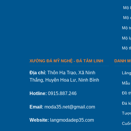
Mộ 
Mộ 
Mộ t
Mộ l
Mộ t
XƯỞNG ĐÁ MỸ NGHỆ - ĐÁ TÂM LINH
DANH M
Địa chỉ:
Thôn Hạ Trạo, Xã Ninh
Lăng
Thắng, Huyện Hoa Lư, Ninh Bình
Mẫu 
Đồ t
Hotline:
0915.887.246
Đá k
Email:
moda35.net@gmail.com
Tượn
Website:
langmodadep35.com
Cuốn