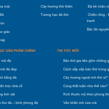
ba mái
Cây hương thờ thiên
Đá kê chân c
đôi
Tượng hạc đá thờ
Chiếu rồng -
tranh
ròn
Bậc đá nguyên
ục giác
háp
ỤC SẢN PHẨM CHÍNH
TIN TỨC MỚI
 mộ đá
Bàn thờ gia tiên gồm những g
mộ đá đẹp
Cách sắp xếp bàn thờ trong g
hờ bằng đá
Cây hương ngoài trời thờ ai?
iến trúc nhà cổ
Cúng thất tuần như thế nào?
g linh vật
Kích thước mộ theo phong th
 thư đá – bình phong đá
Văn khấn mở cửa mả