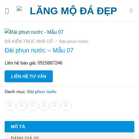
Bỏ
qua
nội
dung
ĐÁ KIẾN TRÚC NHÀ CỔ
/
Đài phun nước
Đài phun nước – Mẫu 07
Liên hệ báo giá: 0915887246
LIÊN HỆ TƯ VẤN
Danh mục:
Đài phun nước
MÔ TẢ
ĐÁNH GIÁ (0)