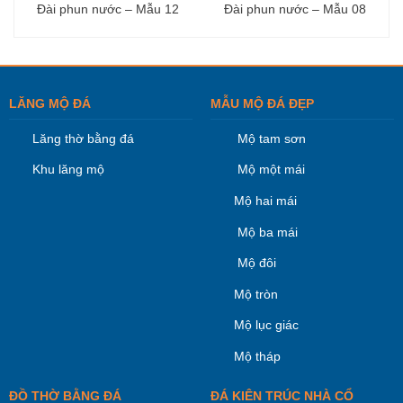
Đài phun nước – Mẫu 12
Đài phun nước – Mẫu 08
LĂNG MỘ ĐÁ
MẪU MỘ ĐÁ ĐẸP
Lăng thờ bằng đá
Mộ tam sơn
Khu lăng mộ
Mộ một mái
Mộ hai mái
Mộ ba mái
Mộ đôi
Mộ tròn
Mộ lục giác
Mộ tháp
ĐỒ THỜ BẰNG ĐÁ
ĐÁ KIÊN TRÚC NHÀ CỔ