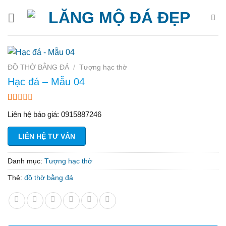
Bỏ
qua
nội
dung
ĐỒ THỜ BẰNG ĐÁ
/
Tượng hạc thờ
Hạc đá – Mẫu 04
1.25
8
Liên hệ báo giá: 0915887246
trên
5
dựa
LIÊN HỆ TƯ VẤN
trên
đánh
giá
Danh mục:
Tượng hạc thờ
Thẻ:
đồ thờ bằng đá