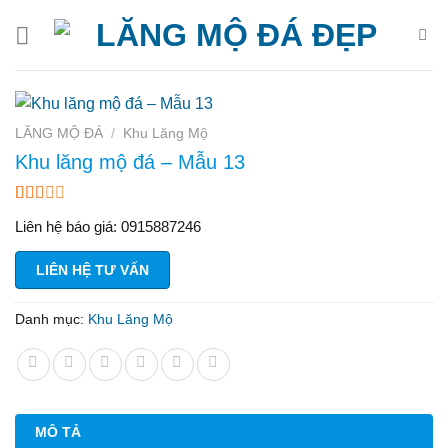
Bỏ
qua
nội
dung
LĂNG MỘ ĐÁ
/
Khu Lăng Mộ
Khu lăng mộ đá – Mẫu 13
1.83
6
Liên hệ báo giá: 0915887246
trên
5
dựa
LIÊN HỆ TƯ VẤN
trên
đánh
giá
Danh mục:
Khu Lăng Mộ
MÔ TẢ