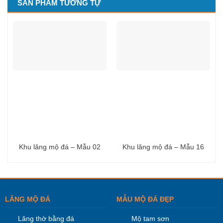
SẢN PHẨM TƯƠNG TỰ
Khu lăng mộ đá – Mẫu 02
Khu lăng mộ đá – Mẫu 16
LĂNG MỘ ĐÁ
MẪU MỘ ĐÁ ĐẸP
Lăng thờ bằng đá
Mộ tam sơn