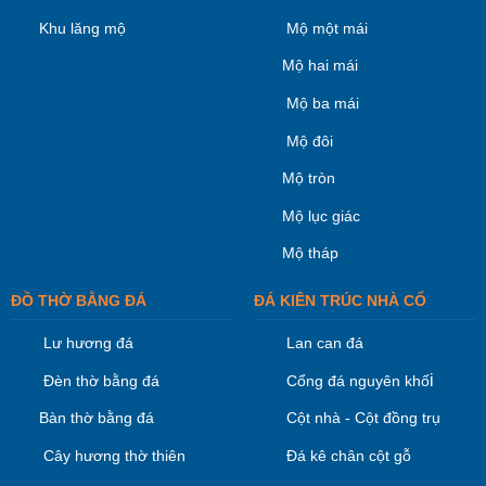
Khu lăng mộ
Mộ một mái
Mộ hai mái
Mộ ba mái
Mộ đôi
Mộ tròn
Mộ lục giác
Mộ tháp
ĐỒ THỜ BẰNG ĐÁ
ĐÁ KIÊN TRÚC NHÀ CỔ
Lư hương đá
Lan can đá
i
Đèn thờ bằng đá
Cổng đá nguyên khố
Bàn thờ bằng đá
Cột nhà - Cột đồng trụ
Cây hương thờ thiên
Đá kê chân cột gỗ