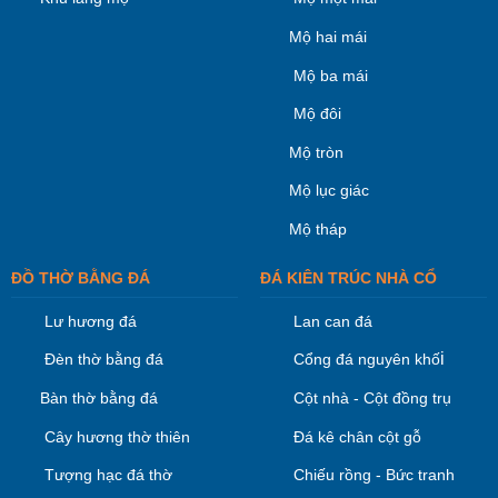
Mộ hai mái
Mộ ba mái
Mộ đôi
Mộ tròn
Mộ lục giác
Mộ tháp
ĐỒ THỜ BẰNG ĐÁ
ĐÁ KIÊN TRÚC NHÀ CỔ
Lư hương đá
Lan can đá
i
Đèn thờ bằng đá
Cổng đá nguyên khố
Bàn thờ bằng đá
Cột nhà - Cột đồng trụ
Cây hương thờ thiên
Đá kê chân cột gỗ
Tượng hạc đá thờ
Chiếu rồng - Bức tranh