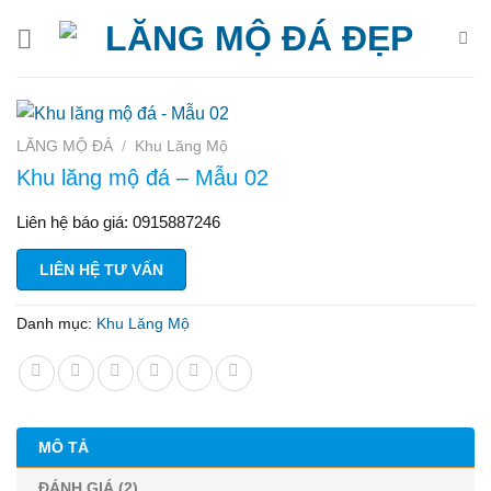
Bỏ
qua
nội
dung
LĂNG MỘ ĐÁ
/
Khu Lăng Mộ
Khu lăng mộ đá – Mẫu 02
Liên hệ báo giá: 0915887246
LIÊN HỆ TƯ VẤN
Danh mục:
Khu Lăng Mộ
MÔ TẢ
ĐÁNH GIÁ (2)