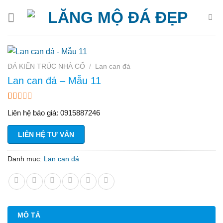
Bỏ
qua
nội
dung
ĐÁ KIẾN TRÚC NHÀ CỔ
/
Lan can đá
Lan can đá – Mẫu 11
1.67
3
Liên hệ báo giá: 0915887246
trên
5
dựa
LIÊN HỆ TƯ VẤN
trên
đánh
giá
Danh mục:
Lan can đá
MÔ TẢ