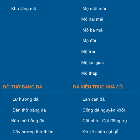
Khu lăng mộ
Mộ một mái
Mộ hai mái
Mộ ba mái
Mộ đôi
Mộ tròn
Mộ lục giác
Mộ tháp
ĐỒ THỜ BẰNG ĐÁ
ĐÁ KIÊN TRÚC NHÀ CỔ
Lư hương đá
Lan can đá
i
Đèn thờ bằng đá
Cổng đá nguyên khố
Bàn thờ bằng đá
Cột nhà - Cột đồng trụ
Cây hương thờ thiên
Đá kê chân cột gỗ