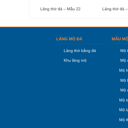
Lăng thờ đá – Mẫu 22
Lăng thờ đá 
LĂNG MỘ ĐÁ
MẪU MỘ
Lăng thờ bằng đá
Mộ 
Khu lăng mộ
Mộ 
Mộ h
Mộ 
Mộ 
Mộ t
Mộ l
Mộ t