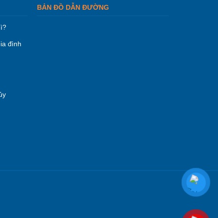
BẢN ĐỒ DẪN ĐƯỜNG
ì?
ia đình
ủy