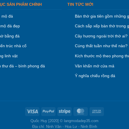
ỤC SẢN PHẨM CHÍNH
TIN TỨC MỚI
 mộ đá
Bàn thờ gia tiên gồm những g
mộ đá đẹp
Cách sắp xếp bàn thờ trong g
hờ bằng đá
Cây hương ngoài trời thờ ai?
iến trúc nhà cổ
Cúng thất tuần như thế nào?
g linh vật
Kích thước mộ theo phong th
 thư đá – bình phong đá
Văn khấn mở cửa mả
Ý nghĩa chiếu rồng đá
Quốc Huy [2020] ©
langmodadep35.com
Địa chỉ: Ninh Vân - Hoa Lư - Ninh Bình