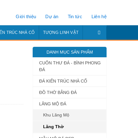
Giới thiệu
Dự án
Tin tức
Liên hệ
IẾN TRÚC NHÀ CỔ
TƯỢNG LINH VẬT
DANH MỤC SẢN PHẨM
CUỐN THƯ ĐÁ - BÌNH PHONG
ĐÁ
ĐÁ KIẾN TRÚC NHÀ CỔ
ĐỒ THỜ BẰNG ĐÁ
LĂNG MỘ ĐÁ
Khu Lăng Mộ
Lăng Thờ