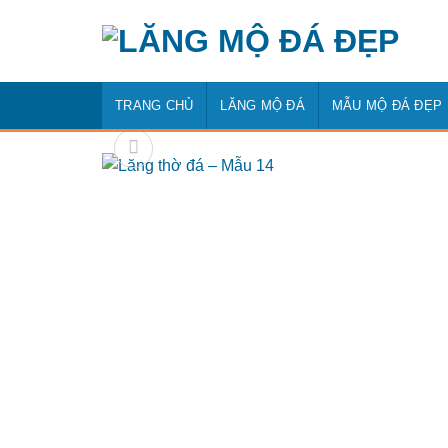
Bỏ
qua
nội
dung
TRANG CHỦ
LĂNG MỘ ĐÁ
MẪU MỘ ĐÁ ĐẸP