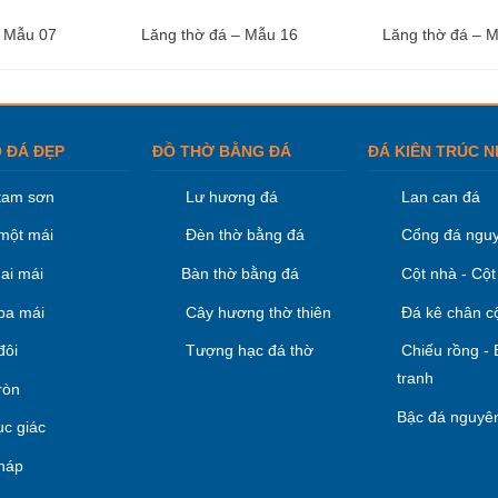
– Mẫu 07
Lăng thờ đá – Mẫu 16
Lăng thờ đá – 
 ĐÁ ĐẸP
ĐỒ THỜ BẰNG ĐÁ
ĐÁ KIÊN TRÚC N
tam sơn
Lư hương đá
Lan can đá
một mái
Đèn thờ bằng đá
Cổng đá nguy
ai mái
Bàn thờ bằng đá
Cột nhà - Cột
ba mái
Cây hương thờ thiên
Đá kê chân c
đôi
Tượng hạc đá thờ
Chiếu rồng -
tranh
ròn
Bậc đá nguyên
ục giác
háp