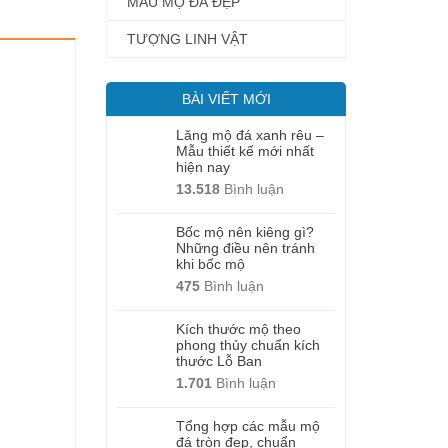
MẪU MỘ ĐÁ ĐẸP
TƯỢNG LINH VẬT
BÀI VIẾT MỚI
Lăng mộ đá xanh rêu –
Mẫu thiết kế mới nhất
hiện nay
13.518
Bình luận
Bốc mộ nên kiêng gì?
Những điều nên tránh
khi bốc mộ
475
Bình luận
Kích thước mộ theo
phong thủy chuẩn kích
thước Lỗ Ban
1.701
Bình luận
Tổng hợp các mẫu mộ
đá tròn đẹp, chuẩn