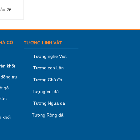
Mẫu 26
Lăng thờ đá – Mẫu 27
Lăng thờ đá – Mẫ
HÀ CỔ
TƯỢNG LINH VẬT
Tượng nghê Việt
i
ên khố
Tượng con Lân
 đồng trụ
Tượng Chó đá
ột gỗ
Tượng Voi đá
 Bức
Tượng Ngựa đá
Tượng Rồng đá
 khối