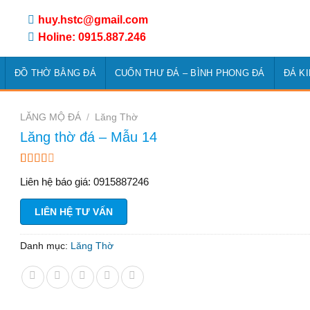
huy.hstc@gmail.com
Holine: 0915.887.246
ĐỒ THỜ BẰNG ĐÁ
CUỐN THƯ ĐÁ – BÌNH PHONG ĐÁ
ĐÁ K
LĂNG MỘ ĐÁ
/
Lăng Thờ
Lăng thờ đá – Mẫu 14
2.50
2
Liên hệ báo giá: 0915887246
trên 5
dựa
trên
LIÊN HỆ TƯ VẤN
đánh
giá
Danh mục:
Lăng Thờ